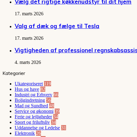
Vælg det rigtige køkkenudstyr til dit hjem
17. marts 2026
Valg af dæk og fælge til Tesla
17. marts 2026
Vigtigheden af professionel regnskabsassi
4. marts 2026
Kategorier
Ukategoriseret
119
Hus og have
82
Industri og Erhverv
66
Boligindretning
56
Mad og Sundhed
48
Service og økonomi
39
Ferie og lejligheder
34
Sport og friluftsliv
34
Uddannelse og Ledelse
31
Elektronik
26