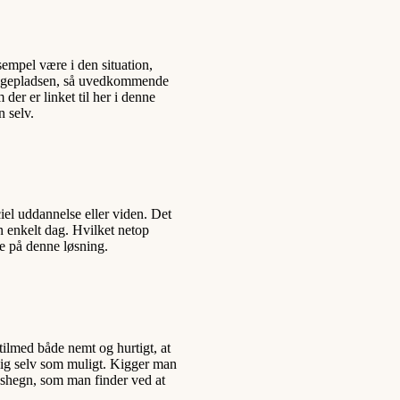
empel være i den situation,
byggepladsen, så uvedkommende
der er linket til her i denne
n selv.
el uddannelse eller viden. Det
n enkelt dag. Hvilket netop
re på denne løsning.
tilmed både nemt og hurtigt, at
 sig selv som muligt. Kigger man
adshegn, som man finder ved at