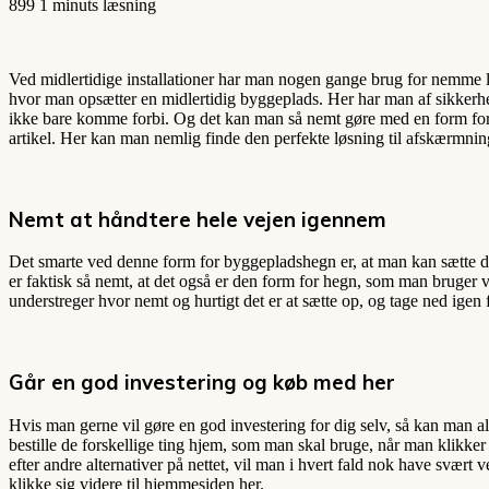
899
1 minuts læsning
Ved midlertidige installationer har man nogen gange brug for nemme lø
hvor man opsætter en midlertidig byggeplads. Her har man af sikke
ikke bare komme forbi. Og det kan man så nemt gøre med en form fo
artikel. Her kan man nemlig finde den perfekte løsning til afskærmning
Nemt at håndtere hele vejen igennem
Det smarte ved denne form for byggepladshegn er, at man kan sætte de
er faktisk så nemt, at det også er den form for hegn, som man bruger 
understreger hvor nemt og hurtigt det er at sætte op, og tage ned ige
Går en god investering og køb med her
Hvis man gerne vil gøre en god investering for dig selv, så kan man al
bestille de forskellige ting hjem, som man skal bruge, når man klikke
efter andre alternativer på nettet, vil man i hvert fald nok have svær
klikke sig videre til hjemmesiden her.