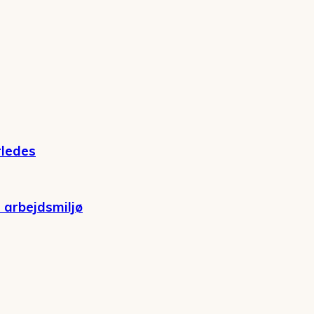
rledes
 arbejdsmiljø