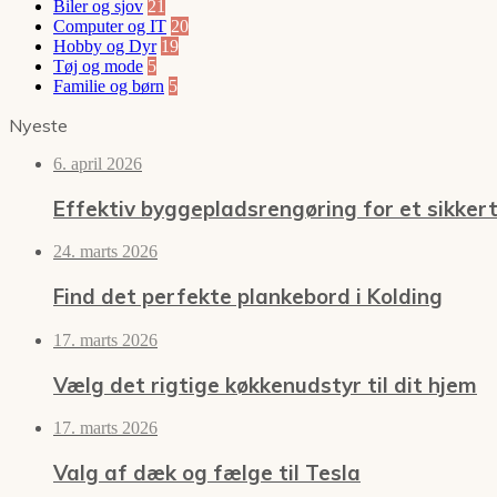
Biler og sjov
21
Computer og IT
20
Hobby og Dyr
19
Tøj og mode
5
Familie og børn
5
Nyeste
6. april 2026
Effektiv byggepladsrengøring for et sikkert
24. marts 2026
Find det perfekte plankebord i Kolding
17. marts 2026
Vælg det rigtige køkkenudstyr til dit hjem
17. marts 2026
Valg af dæk og fælge til Tesla