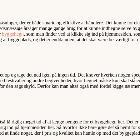
sninger, der er både smarte og effektive at håndtere. Det kunne for eks
rhedsmæssige årsager mange gange brug for at kunne indhegne selve 
r
byggehegn
, som man finder ved at klikke sig ind på hjemmesiden, som 
 af byggeplads, og det er endda uden, at det skal være besværligt for e
t op og tage det ned igen på ingen tid. Det kræver hverken nogen speci
ved festivaller og andre begivenheder, hvor hegnet måske kun skal stå e
n for den sags skyld. Derfor kan man altså også med fordel kigge nærme
tså få rigtig meget ud af at lægge pengene for et byggehegn her. Det er 
r sig ind på hjemmesiden her. Så hvorfor ikke bare gøre det så nemt for
t ved at finde noget, der i pris og kvalitet kan hamle op med det byggepl