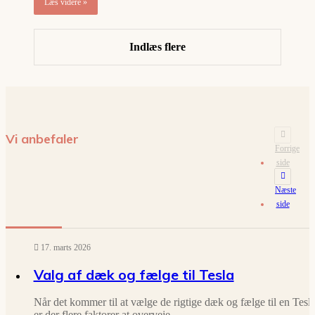
Læs videre »
Indlæs flere
Vi anbefaler
Forrige
side
Næste
side
17. marts 2026
Valg af dæk og fælge til Tesla
Når det kommer til at vælge de rigtige dæk og fælge til en Tesla
er der flere faktorer at overveje.…