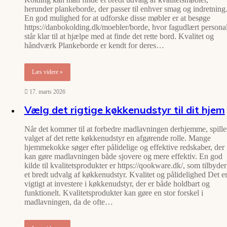
herunder plankeborde, der passer til enhver smag og indretning
En god mulighed for at udforske disse møbler er at besøge
https://danbokolding.dk/moebler/borde, hvor fagudlært persona
står klar til at hjælpe med at finde det rette bord. Kvalitet og
håndværk Plankeborde er kendt for deres…
Læs videre »
17. marts 2026
Vælg det rigtige køkkenudstyr til dit hjem
Når det kommer til at forbedre madlavningen derhjemme, spille
valget af det rette køkkenudstyr en afgørende rolle. Mange
hjemmekokke søger efter pålidelige og effektive redskaber, der
kan gøre madlavningen både sjovere og mere effektiv. En god
kilde til kvalitetsprodukter er https://qookware.dk/, som tilbyder
et bredt udvalg af køkkenudstyr. Kvalitet og pålidelighed Det e
vigtigt at investere i køkkenudstyr, der er både holdbart og
funktionelt. Kvalitetsprodukter kan gøre en stor forskel i
madlavningen, da de ofte…