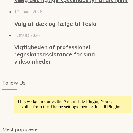
Vælg det rigtige køkkenudstyr til dit hjem
17. marts 2026
Valg af dæk og fælge til Tesla
4. marts 2026
Vigtigheden af professionel
regnskabsassistance for små
virksomheder
Follow Us
This widget requries the Arqam Lite Plugin, You can
install it from the Theme settings menu > Install Plugins.
Mest populære