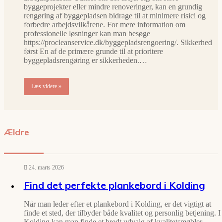
byggeprojekter eller mindre renoveringer, kan en grundig
rengøring af byggepladsen bidrage til at minimere risici og
forbedre arbejdsvilkårene. For mere information om
professionelle løsninger kan man besøge
https://procleanservice.dk/byggepladsrengoering/. Sikkerhed
først En af de primære grunde til at prioritere
byggepladsrengøring er sikkerheden.…
Læs videre »
Ældre
24. marts 2026
Find det perfekte plankebord i Kolding
Når man leder efter et plankebord i Kolding, er det vigtigt at
finde et sted, der tilbyder både kvalitet og personlig betjening. I
Kolding kan man finde et bredt udvalg af kvalitetsmøbler,