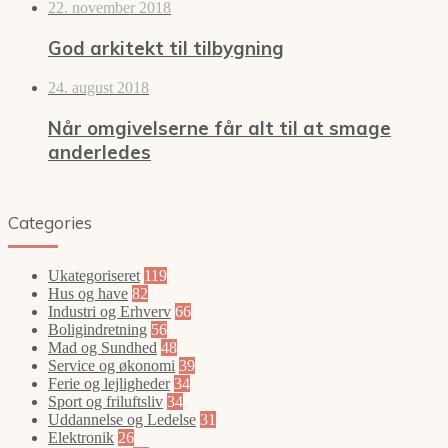
22. november 2018
God arkitekt til tilbygning
24. august 2018
Når omgivelserne får alt til at smage
anderledes
Categories
Ukategoriseret
119
Hus og have
82
Industri og Erhverv
66
Boligindretning
56
Mad og Sundhed
48
Service og økonomi
39
Ferie og lejligheder
34
Sport og friluftsliv
34
Uddannelse og Ledelse
31
Elektronik
26