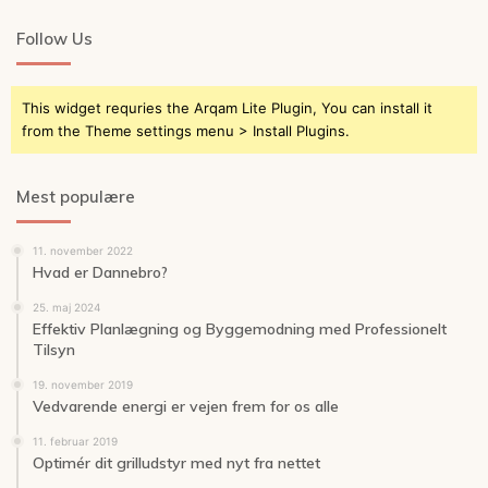
Follow Us
This widget requries the Arqam Lite Plugin, You can install it
from the Theme settings menu > Install Plugins.
Mest populære
11. november 2022
Hvad er Dannebro?
25. maj 2024
Effektiv Planlægning og Byggemodning med Professionelt
Tilsyn
19. november 2019
Vedvarende energi er vejen frem for os alle
11. februar 2019
Optimér dit grilludstyr med nyt fra nettet