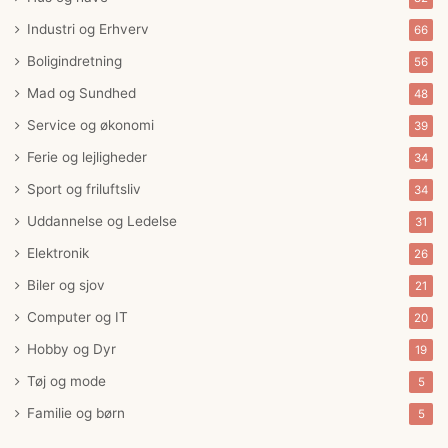
Industri og Erhverv
66
Boligindretning
56
Mad og Sundhed
48
Service og økonomi
39
Ferie og lejligheder
34
Sport og friluftsliv
34
Uddannelse og Ledelse
31
Elektronik
26
Biler og sjov
21
Computer og IT
20
Hobby og Dyr
19
Tøj og mode
5
Familie og børn
5