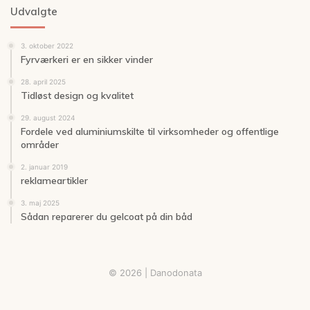
Udvalgte
3. oktober 2022
Fyrværkeri er en sikker vinder
28. april 2025
Tidløst design og kvalitet
29. august 2024
Fordele ved aluminiumskilte til virksomheder og offentlige
områder
2. januar 2019
reklameartikler
3. maj 2025
Sådan reparerer du gelcoat på din båd
© 2026 | Danodonata