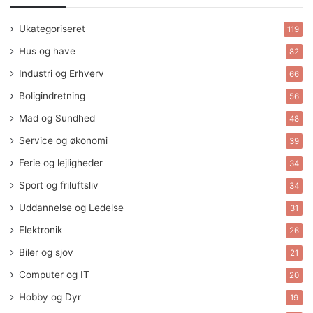
Ukategoriseret
119
Hus og have
82
Industri og Erhverv
66
Boligindretning
56
Mad og Sundhed
48
Service og økonomi
39
Ferie og lejligheder
34
Sport og friluftsliv
34
Uddannelse og Ledelse
31
Elektronik
26
Biler og sjov
21
Computer og IT
20
Hobby og Dyr
19