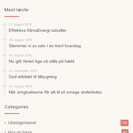
Mest læste
12. august 2018
Effektive KlimaEnergi solceller
29. august 2018
Glemmer vi os selv i en travl hverdag
14. august 2018
Nu går ferien lige så stille på hæld
22. november 2018
God arkitekt til tilbygning
24. august 2018
Når omgivelserne får alt til at smage anderledes
Categories
Ukategoriseret
119
Hus og have
82