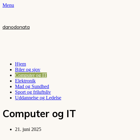
Menu
danodonata
Hjem
Biler og sjov
Computer og IT
Elektronik
Mad og Sundhed
Sport og friluftsliv
Uddannelse og Ledelse
Computer og IT
21. juni 2025