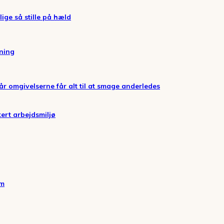
lige så stille på hæld
gning
år omgivelserne får alt til at smage anderledes
kert arbejdsmiljø
em