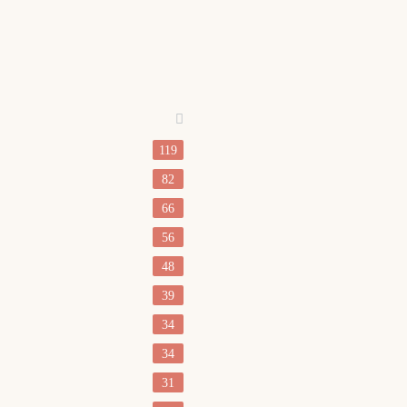
119
82
66
56
48
39
34
34
31