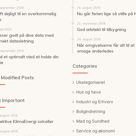
 september 2020
14. august 2018
ft dejligt til en overkommelig
Nu går ferien lige så stille på
s
22. november 2018
God arkitekt til tilbygning
juli 2023
sser godt på dine data med
24. august 2018
rrekt datasletning
Når omgivelserne får alt til at
smage anderledes
 september 2019
nd et optimalt sted at holde din
ie
Categories
 Modified Posts
Ukategoriseret
Hus og have
 Important
Industri og Erhverv
Boligindretning
 august 2018
fektive KlimaEnergi solceller
Mad og Sundhed
Service og økonomi
 august 2018