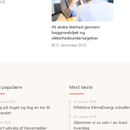
2025
At skabe klarhed gennem
baggrundstjek og
sikkerhedsundersøgelser
12. december 2023
t populære
Mest læste
august 2020
12. august 2018
p på toget og tag en tur til
Effektive KlimaEnergi solceller
landet
29. august 2018
Glemmer vi os selv i en travl
uni 2023
ort udvalg af havemøbler
hverdag