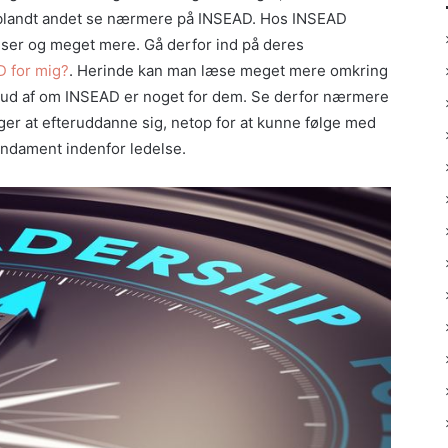
 blandt andet se nærmere på INSEAD. Hos INSEAD
lser og meget mere. Gå derfor ind på deres
D for mig?
. Herinde kan man læse meget mere omkring
e ud af om INSEAD er noget for dem. Se derfor nærmere
ælger at efteruddanne sig, netop for at kunne følge med
undament indenfor ledelse.