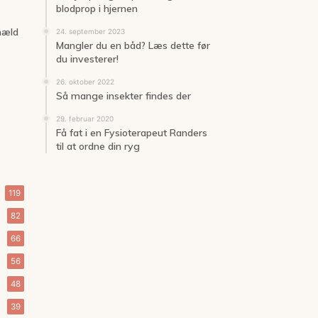
blodprop i hjernen
 hæld
24. september 2023
Mangler du en båd? Læs dette før
du investerer!
26. oktober 2022
Så mange insekter findes der
29. februar 2020
Få fat i en Fysioterapeut Randers
til at ordne din ryg
119
82
66
56
48
39