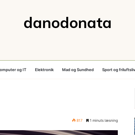
danodonata
omputer og IT
Elektronik
Mad og Sundhed
Sport og friluftsli
817
1 minuts læsning