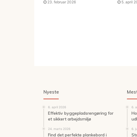
23. februar 2026
5. april 
Nyeste
Mes
6. april 2026
6. 
Effektiv byggepladsrengøring for
Ho
et sikkert arbejdsmiljø
ud
24. marts 2026
6. j
Find det perfekte plankebord i
St