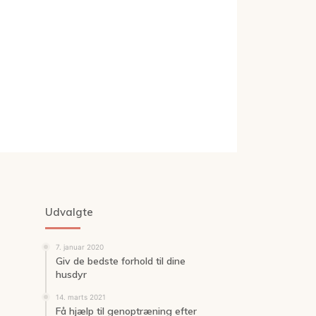
Udvalgte
7. januar 2020
Giv de bedste forhold til dine
husdyr
14. marts 2021
Få hjælp til genoptræning efter