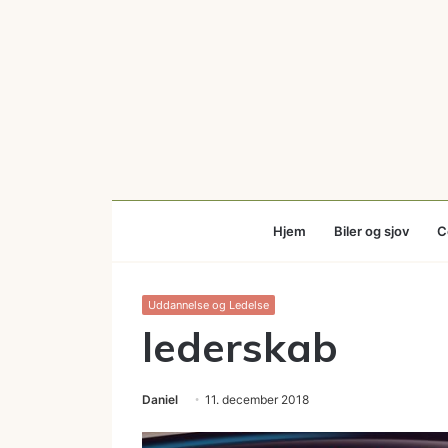
Hjem
Biler og sjov
C
Uddannelse og Ledelse
lederskab
Daniel
11. december 2018