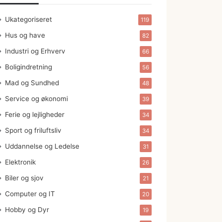
Ukategoriseret
119
Hus og have
82
Industri og Erhverv
66
Boligindretning
56
Mad og Sundhed
48
Service og økonomi
39
Ferie og lejligheder
34
Sport og friluftsliv
34
Uddannelse og Ledelse
31
Elektronik
26
Biler og sjov
21
Computer og IT
20
Hobby og Dyr
19