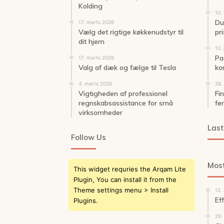
Kolding
10.
Du
17. marts 2026
Vælg det rigtige køkkenudstyr til
pri
dit hjem
10. 
Pa
17. marts 2026
Valg af dæk og fælge til Tesla
ko
4. marts 2026
28.
Vigtigheden af professionel
Fi
regnskabsassistance for små
fer
virksomheder
Last
Follow Us
Most
This widget requries the Arqam Lite
Plugin, You can install it from the
Theme settings menu > Install
12.
Ef
Plugins.
29.