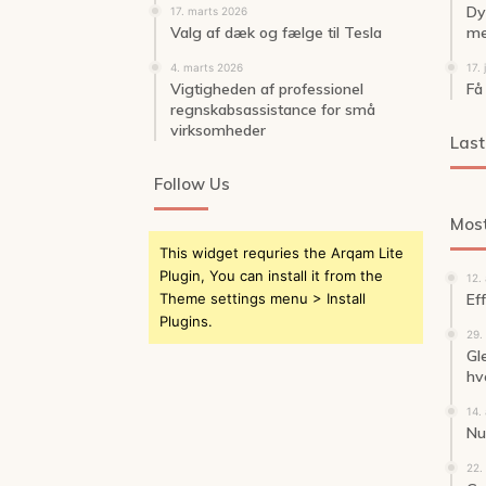
Dy
17. marts 2026
Valg af dæk og fælge til Tesla
me
4. marts 2026
17. 
Vigtigheden af professionel
Få
regnskabsassistance for små
virksomheder
Last
Follow Us
Most
This widget requries the Arqam Lite
Plugin, You can install it from the
12.
Theme settings menu > Install
Ef
Plugins.
29.
Gl
hv
14.
Nu 
22.