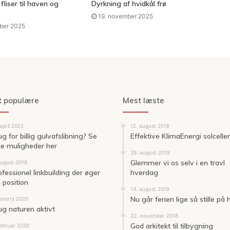
liser til haven og
Dyrkning af hvidkål frø
19. november 2025
ber 2025
t populære
Mest læste
april 2022
12. august 2018
g for billig gulvafslibning? Se
Effektive KlimaEnergi solceller
ne muligheder her
29. august 2018
Glemmer vi os selv i en travl
august 2018
ofessionel linkbuilding der øger
hverdag
 position
14. august 2018
Nu går ferien lige så stille på
 marts 2020
ug naturen aktivt
22. november 2018
God arkitekt til tilbygning
februar 2020