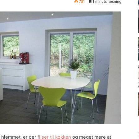
781
1 minuts læsning
il hjemmet, er der
fliser til køkken
og meget mere at