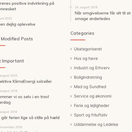
renes positive indvirkning på
24. august 2018
nnesket
Når omgivelserne får alt til at
smage anderledes
juni 2022
 en dejlig oplevelse
Categories
 Modified Posts
Ukategoriseret
Hus og have
 Important
Industri og Erhverv
 august 2018
Boligindretning
fektive KlimaEnergi solceller
Mad og Sundhed
 august 2018
Service og økonomi
emmer vi os selv i en travl
erdag
Ferie og lejligheder
 august 2018
Sport og friluftsliv
går ferien lige så stille på hæld
Uddannelse og Ledelse
 november 2018