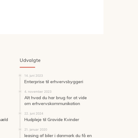
Udvalgte
14. juni 2023
Enterprise til erhvervsbyggeri
4. november 2023
Alt hvad du har brug for at vide
om erhvervskommunikation
22. juni 2024
 hæld
Hudpleje til Gravide Kvinder
21. januar 2020
leasing af biler i danmark du få en