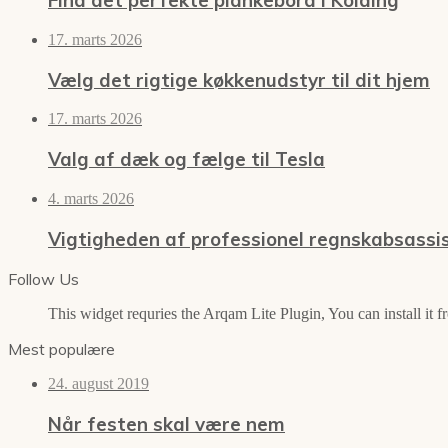
Find det perfekte plankebord i Kolding
17. marts 2026
Vælg det rigtige køkkenudstyr til dit hjem
17. marts 2026
Valg af dæk og fælge til Tesla
4. marts 2026
Vigtigheden af professionel regnskabsassi
Follow Us
This widget requries the Arqam Lite Plugin, You can install it 
Mest populære
24. august 2019
Når festen skal være nem