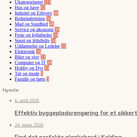
Ukategoriseret
119
Hus og have
82
Industri og Erhverv
66
Boligindretning
56
Mad og Sundhed
48
Service og økonomi
39
Ferie og lejligheder
34
Sport og friluftsliv
34
Uddannelse og Ledelse
31
Elektronik
26
Biler og sjov
21
Computer og IT
20
Hobby og Dyr
19
Tøj og mode
5
Familie og børn
5
Nyeste
6. april 2026
Effektiv byggepladsrengøring for et sikkert
24. marts 2026