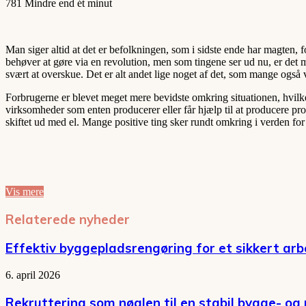
781
Mindre end ét minut
Man siger altid at det er befolkningen, som i sidste ende har magten,
behøver at gøre via en revolution, men som tingene ser ud nu, er det m
svært at overskue. Det er alt andet lige noget af det, som mange også vi
Forbrugerne er blevet meget mere bevidste omkring situationen, hvilk
virksomheder som enten producerer eller får hjælp til at producere pr
skiftet ud med el. Mange positive ting sker rundt omkring i verden for 
Vis mere
Relaterede nyheder
Effektiv byggepladsrengøring for et sikkert arb
6. april 2026
Rekruttering som nøglen til en stabil bygge- og