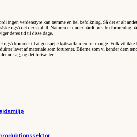
 fordi ingen verdenstyre kan tæmme en hel befolkning. Så det er alt and
åske også det der skal til. Naturen er under hårdt pres fra forurening p
ger deres tid til disse dage.
et også kommer til at genspejle købsadfærden for mange. Folk vil ikke
odukter lavet af materiale som forurener. Bilerne som vi kender dem ænd
denne sag, og det fortsætter.
ejdsmiljø
 produktionssektor