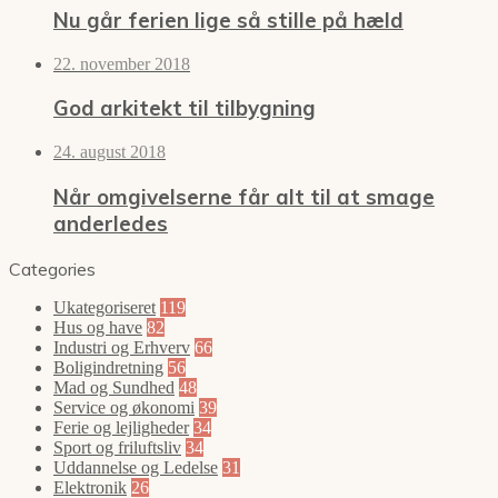
Nu går ferien lige så stille på hæld
22. november 2018
God arkitekt til tilbygning
24. august 2018
Når omgivelserne får alt til at smage
anderledes
Categories
Ukategoriseret
119
Hus og have
82
Industri og Erhverv
66
Boligindretning
56
Mad og Sundhed
48
Service og økonomi
39
Ferie og lejligheder
34
Sport og friluftsliv
34
Uddannelse og Ledelse
31
Elektronik
26