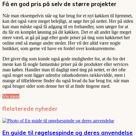
Få en god pris på selv de større projekter
Når man eksempelvis står og har brug for et nyt køkken til hjemmet,
kan det også være meget belejligt, at søge her på nettet. Her på siden
kan man måske også få adgang til en forhandler, som sørger for at
du får en komplet løsning på dit køkken. Det er alt andet lige meget
mere værd, at gå på jagt efter gode priser på ting som køkkenet her
online end så mange andre steder. Her vil der altid være nogle
butikker, som gerne vil have en fordel over konkurrenterne.
Det giver dig som kunde også gode muligheder for, at du for det
meste kan få nogle fantastiske priser på de produkter eller services
man køber. Handler man til dagligt med ting på nettet, er det ofte
også noget som ligger udenfor rabatkodernes rækkevidde, men i
mange af tilfældeene finder du også hvad du har brug for, når man
også bruger sider som denne her til at finde tingene med.
Vis mere
Relaterede nyheder
En guide til røgelsespinde og deres anvendelse