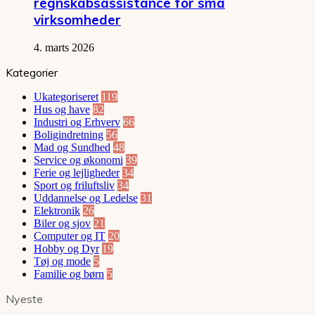
regnskabsassistance for små
virksomheder
4. marts 2026
Kategorier
Ukategoriseret
119
Hus og have
82
Industri og Erhverv
66
Boligindretning
56
Mad og Sundhed
48
Service og økonomi
39
Ferie og lejligheder
34
Sport og friluftsliv
34
Uddannelse og Ledelse
31
Elektronik
26
Biler og sjov
21
Computer og IT
20
Hobby og Dyr
19
Tøj og mode
5
Familie og børn
5
Nyeste