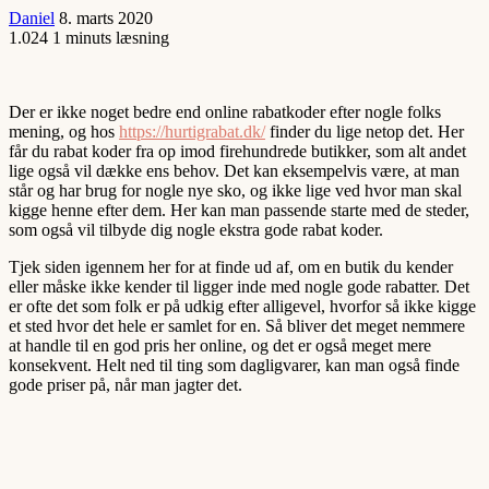
Daniel
8. marts 2020
1.024
1 minuts læsning
Der er ikke noget bedre end online rabatkoder efter nogle folks
mening, og hos
https://hurtigrabat.dk/
finder du lige netop det. Her
får du rabat koder fra op imod firehundrede butikker, som alt andet
lige også vil dække ens behov. Det kan eksempelvis være, at man
står og har brug for nogle nye sko, og ikke lige ved hvor man skal
kigge henne efter dem. Her kan man passende starte med de steder,
som også vil tilbyde dig nogle ekstra gode rabat koder.
Tjek siden igennem her for at finde ud af, om en butik du kender
eller måske ikke kender til ligger inde med nogle gode rabatter. Det
er ofte det som folk er på udkig efter alligevel, hvorfor så ikke kigge
et sted hvor det hele er samlet for en. Så bliver det meget nemmere
at handle til en god pris her online, og det er også meget mere
konsekvent. Helt ned til ting som dagligvarer, kan man også finde
gode priser på, når man jagter det.