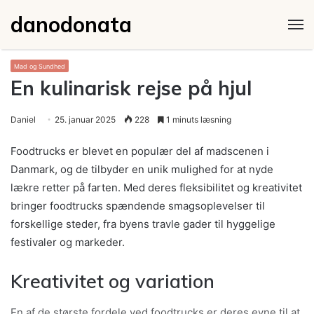
danodonata
M
Mad og Sundhed
En kulinarisk rejse på hjul
Daniel
25. januar 2025
228
1 minuts læsning
Foodtrucks er blevet en populær del af madscenen i
Danmark, og de tilbyder en unik mulighed for at nyde
lækre retter på farten. Med deres fleksibilitet og kreativitet
bringer foodtrucks spændende smagsoplevelser til
forskellige steder, fra byens travle gader til hyggelige
festivaler og markeder.
Kreativitet og variation
En af de største fordele ved foodtrucks er deres evne til at