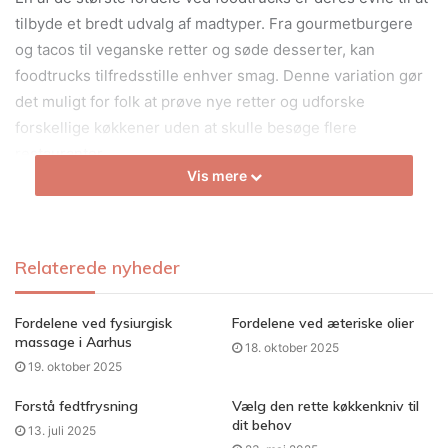
tilbyde et bredt udvalg af madtyper. Fra gourmetburgere
og tacos til veganske retter og søde desserter, kan
foodtrucks tilfredsstille enhver smag. Denne variation gør
det muligt for folk at prøve nye retter og udforske
forskellige køkkener uden at skulle besøge flere
restauranter.
Vis mere
Fleksibilitet og tilgængelighed
Foodtrucks er kendt for deres mobilitet, hvilket gør dem i
Relaterede nyheder
stand til at deltage i forskellige begivenheder og nå ud til
et bredt publikum. De kan ofte findes ved koncerter,
Fordelene ved fysiurgisk
Fordelene ved æteriske olier
sportsbegivenheder, eller endda bare parkeret på en travl
massage i Aarhus
18. oktober 2025
gade i byen. Denne fleksibilitet gør det nemt for folk at få
19. oktober 2025
adgang til lækker mad, uanset hvor de befinder sig.
Forstå fedtfrysning
Vælg den rette køkkenkniv til
dit behov
Støtte til lokale iværksættere
13. juli 2025