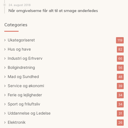
24. august 2018
Når omgivelserne får alt til at smage anderledes
Categories
Ukategoriseret
119
Hus og have
82
Industri og Erhverv
66
Boligindretning
56
Mad og Sundhed
48
Service og økonomi
39
Ferie og lejligheder
34
Sport og friluftsliv
34
Uddannelse og Ledelse
31
Elektronik
26