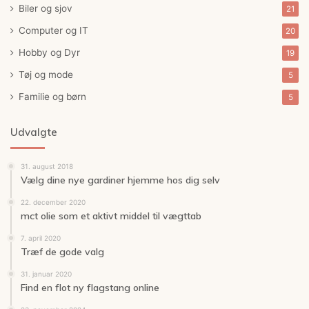
Biler og sjov
21
Computer og IT
20
Hobby og Dyr
19
Tøj og mode
5
Familie og børn
5
Udvalgte
31. august 2018
Vælg dine nye gardiner hjemme hos dig selv
22. december 2020
mct olie som et aktivt middel til vægttab
7. april 2020
Træf de gode valg
31. januar 2020
Find en flot ny flagstang online