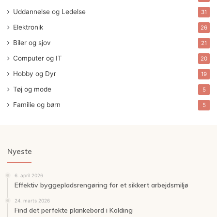
Uddannelse og Ledelse
31
Elektronik
26
Biler og sjov
21
Computer og IT
20
Hobby og Dyr
19
Tøj og mode
5
Familie og børn
5
Nyeste
6. april 2026
Effektiv byggepladsrengøring for et sikkert arbejdsmiljø
24. marts 2026
Find det perfekte plankebord i Kolding