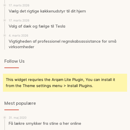
17. marts 2026
Vælg det rigtige køkkenudstyr til dit hjem
17. marts 2026
Valg af dæk og fælge til Tesla
4. marts 2026
Vigtigheden af professionel regnskabsassistance for små
virksomheder
Follow Us
This widget requries the Arqam Lite Plugin, You can install it
from the Theme settings menu > Install Plugins.
Mest populære
31. maj 2020
Få lækre smykker fra stine a her online