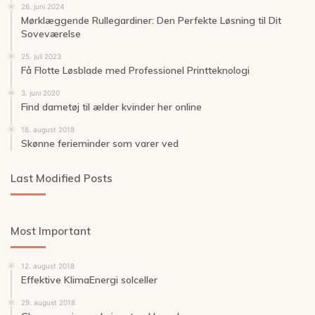
26. juni 2024
Mørklæggende Rullegardiner: Den Perfekte Løsning til Dit
Soveværelse
25. juli 2023
Få Flotte Løsblade med Professionel Printteknologi
3. juni 2020
Find dametøj til ælder kvinder her online
16. august 2018
Skønne ferieminder som varer ved
Last Modified Posts
Most Important
12. august 2018
Effektive KlimaEnergi solceller
29. august 2018