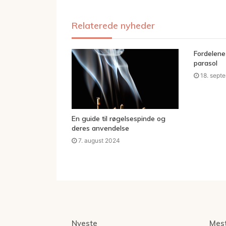
Relaterede nyheder
Fordelene
parasol
18. sept
En guide til røgelsespinde og
deres anvendelse
7. august 2024
Nyeste
Mes