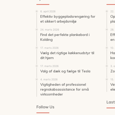
6. april 2026
22.
Effektiv byggepladsrengøring for
Op
et sikkert arbejdsmiljø
pl
24. marts 2026
28.
Find det perfekte plankebord i
Ef
Kolding
en 
17. marts 2026
10.
Vælg det rigtige køkkenudstyr til
Ha
dit hjem
ko
17. marts 2026
3. 
Valg af dæk og fælge til Tesla
Zo
4. marts 2026
15.
Vigtigheden af professionel
Ve
regnskabsassistance for små
el
virksomheder
Last
Follow Us