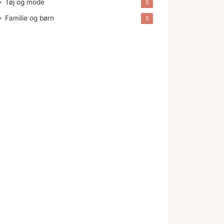
Tøj og mode
5
Familie og børn
5