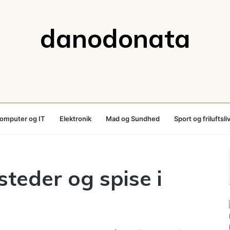
danodonata
omputer og IT
Elektronik
Mad og Sundhed
Sport og friluftsli
steder og spise i