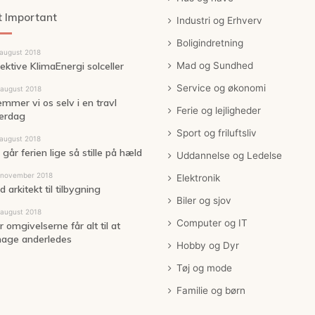
 Important
Industri og Erhverv
Boligindretning
 august 2018
fektive KlimaEnergi solceller
Mad og Sundhed
Service og økonomi
 august 2018
emmer vi os selv i en travl
Ferie og lejligheder
erdag
Sport og friluftsliv
 august 2018
går ferien lige så stille på hæld
Uddannelse og Ledelse
 november 2018
Elektronik
 arkitekt til tilbygning
Biler og sjov
 august 2018
Computer og IT
 omgivelserne får alt til at
age anderledes
Hobby og Dyr
Tøj og mode
Familie og børn