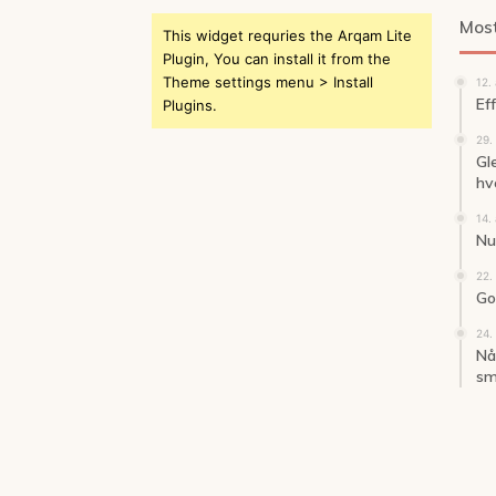
Most
This widget requries the Arqam Lite
Plugin, You can install it from the
Theme settings menu > Install
12.
Ef
Plugins.
29.
Gl
hv
14.
Nu 
22.
God
24.
Når
sm