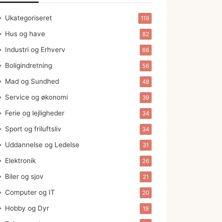
Ukategoriseret
119
Hus og have
82
Industri og Erhverv
66
Boligindretning
56
Mad og Sundhed
48
Service og økonomi
39
Ferie og lejligheder
34
Sport og friluftsliv
34
Uddannelse og Ledelse
31
Elektronik
26
Biler og sjov
21
Computer og IT
20
Hobby og Dyr
19