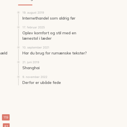
19. august 2019
Internethandel som aldrig før
17. februar 2025
Oplev komfort og stil med en
lænestol i læder
10. september 2021
 hæld
Har du brug for rumænske tekster?
21. juni 2019
Shanghai
9. november 2022
Derfor er ubåde fede
119
82