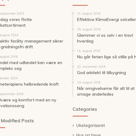
 september 2023
12. august 2018
dag vores flotte
Effektive KlimaEnergi solceller
akatsortiment
29. august 2018
Glemmer vi os selv i en travl
 august 2024
fektiv facility management sikrer
hverdag
gnidningsfri drift
14. august 2018
Nu går ferien lige så stille på
 august 2018
ndel med udlandet kan være en
22. november 2018
mpleks sag
God arkitekt til tilbygning
oktober 2024
24. august 2018
neterapiens helbredende kraft
Når omgivelserne får alt til at
smage anderledes
 september 2018
lvære og komfort med en ny
evationsseng
Categories
 Modified Posts
Ukategoriseret
Hus og have