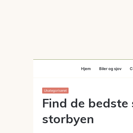
Hjem
Biler og sjov
C
Ukategoriseret
Find de bedste 
storbyen