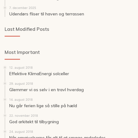
7. december 2025
Udendørs fliser til haven og terrassen
Last Modified Posts
Most Important
12. august 2018
Effektive KlimaEnergi solceller
29. august 2018
Glemmer vi os selv i en travl hverdag
14. august 2018
Nu går ferien lige så stille på hæld
22. november 2018
God arkitekt til tilbygning
24. august 2018
Når omgivelserne får alt til at smage anderledes