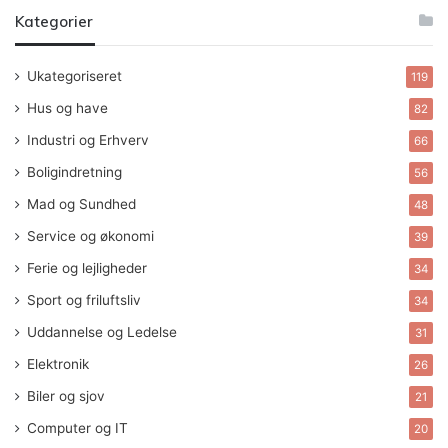
Kategorier
Ukategoriseret
119
Hus og have
82
Industri og Erhverv
66
Boligindretning
56
Mad og Sundhed
48
Service og økonomi
39
Ferie og lejligheder
34
Sport og friluftsliv
34
Uddannelse og Ledelse
31
Elektronik
26
Biler og sjov
21
Computer og IT
20