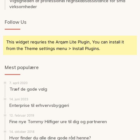
Vigtigheden af professionel regnskabsassistance for små
virksomheder
Follow Us
This widget requries the Arqam Lite Plugin, You can install it
from the Theme settings menu > Install Plugins.
Mest populære
7. april 2020
Træf de gode valg
14. juni 2023
Enterprise til erhvervsbyggeri
12. februar 2019
Fine nye Tommy Hilfiger ure til dig og partneren
14. oktober 2018
Hvor finder du alle dine gode råd henne?