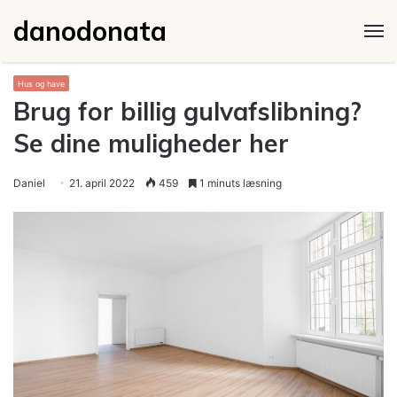
danodonata
M
Hus og have
Brug for billig gulvafslibning?
Se dine muligheder her
Daniel
21. april 2022
459
1 minuts læsning