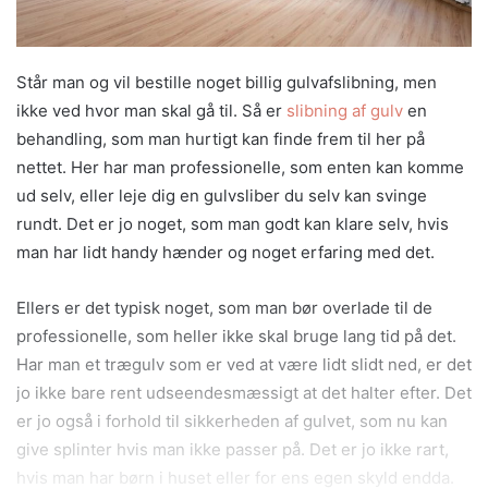
Står man og vil bestille noget billig gulvafslibning, men
ikke ved hvor man skal gå til. Så er
slibning af gulv
en
behandling, som man hurtigt kan finde frem til her på
nettet. Her har man professionelle, som enten kan komme
ud selv, eller leje dig en gulvsliber du selv kan svinge
rundt. Det er jo noget, som man godt kan klare selv, hvis
man har lidt handy hænder og noget erfaring med det.
Ellers er det typisk noget, som man bør overlade til de
professionelle, som heller ikke skal bruge lang tid på det.
Har man et trægulv som er ved at være lidt slidt ned, er det
jo ikke bare rent udseendesmæssigt at det halter efter. Det
er jo også i forhold til sikkerheden af gulvet, som nu kan
give splinter hvis man ikke passer på. Det er jo ikke rart,
hvis man har børn i huset eller for ens egen skyld endda.