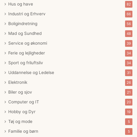
Hus og have
82
Industri og Erhverv
66
Boligindretning
56
Mad og Sundhed
48
Service og økonomi
39
Ferie og lejligheder
34
Sport og friluftsliv
34
Uddannelse og Ledelse
31
Elektronik
26
Biler og sjov
21
Computer og IT
20
Hobby og Dyr
19
Tøj og mode
5
Familie og børn
5