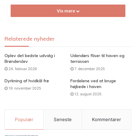
Det er noget, som man også bør være opmærksom på, da
Vis mere
det også er uundgåeligt.
Relaterede nyheder
Oplev det bedste udvalg i
Udendørs fliser til haven og
Brønderslev
terrassen
24. februar 2026
7. december 2025
Dyrkning af hvidkål frø
Fordelene ved at bruge
højbede i haven
19. november 2025
12. august 2025
Populær
Seneste
Kommentarer
Behold de gamle bordplader lidt
endnu