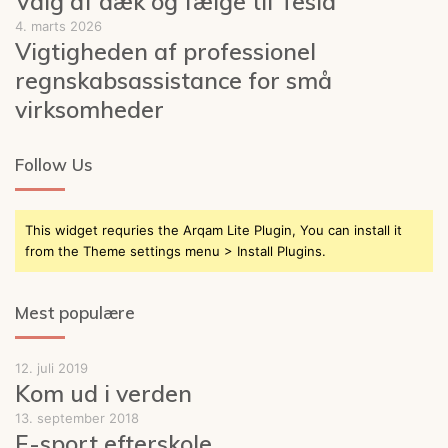
Valg af dæk og fælge til Tesla
4. marts 2026
Vigtigheden af professionel
regnskabsassistance for små
virksomheder
Follow Us
This widget requries the Arqam Lite Plugin, You can install it
from the Theme settings menu > Install Plugins.
Mest populære
12. juli 2019
Kom ud i verden
13. september 2018
E-sport efterskole