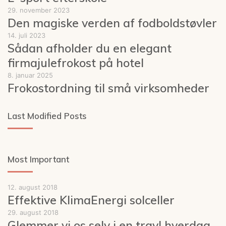
29. november 2023
Den magiske verden af fodboldstøvler
14. juli 2023
Sådan afholder du en elegant
firmajulefrokost på hotel
8. januar 2025
Frokostordning til små virksomheder
Last Modified Posts
Most Important
12. august 2018
Effektive KlimaEnergi solceller
29. august 2018
Glemmer vi os selv i en travl hverdag