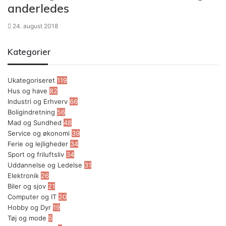
anderledes
24. august 2018
Kategorier
Ukategoriseret
119
Hus og have
82
Industri og Erhverv
66
Boligindretning
56
Mad og Sundhed
48
Service og økonomi
39
Ferie og lejligheder
34
Sport og friluftsliv
34
Uddannelse og Ledelse
31
Elektronik
26
Biler og sjov
21
Computer og IT
20
Hobby og Dyr
19
Tøj og mode
5