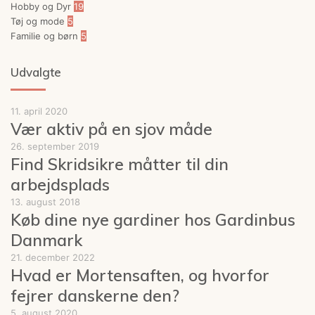
Hobby og Dyr
19
Tøj og mode
5
Familie og børn
5
Udvalgte
11. april 2020
Vær aktiv på en sjov måde
26. september 2019
Find Skridsikre måtter til din
arbejdsplads
13. august 2018
Køb dine nye gardiner hos Gardinbus
Danmark
21. december 2022
Hvad er Mortensaften, og hvorfor
fejrer danskerne den?
5. august 2020