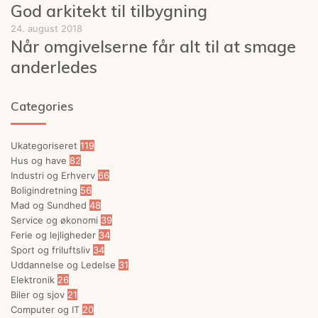
God arkitekt til tilbygning
24. august 2018
Når omgivelserne får alt til at smage
anderledes
Categories
Ukategoriseret
119
Hus og have
82
Industri og Erhverv
66
Boligindretning
56
Mad og Sundhed
48
Service og økonomi
39
Ferie og lejligheder
34
Sport og friluftsliv
34
Uddannelse og Ledelse
31
Elektronik
26
Biler og sjov
21
Computer og IT
20