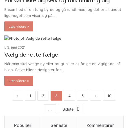
Forsøm ikke dig selv og folk omkring dig
Ensomhed er en tung byrde og gå rundt med, og det er alt andet
lige noget som viser sig på…
Læs videre »
3. juni 2021
Vælg de rette fælge
Når man skal vælge ny eller brugt bil er alufælge en vigtigt del af
bilen. Selve bilens design er for…
Læs videre »
«
1
2
3
4
5
»
10
...
Sidste
Populær
Seneste
Kommentarer