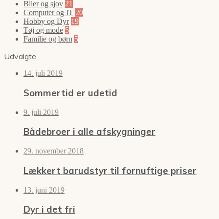
Biler og sjov
21
Computer og IT
20
Hobby og Dyr
19
Tøj og mode
5
Familie og børn
5
Udvalgte
14. juli 2019
Sommertid er udetid
9. juli 2019
Bådebroer i alle afskygninger
29. november 2018
Lækkert barudstyr til fornuftige priser
13. juni 2019
Dyr i det fri