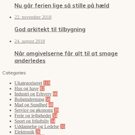
Nu går ferien lige så stille på hæld
22. november 2018
God arkitekt til tilbygning
24. august 2018
Når omgivelserne får alt til at smage
anderledes
Categories
Ukategoriseret
119
Hus og have
82
Industri og Erhverv
66
Boligindretning
56
Mad og Sundhed
48
Service og økonomi
39
Ferie og lejligheder
34
Sport og friluftsliv
34
Uddannelse og Ledelse
31
Elektronik
26