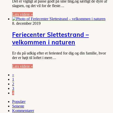
Det er vigtigt at passe godt på sine ting,og særligt de dyre af
slagsen, og det vil for de fleste…
Læs videre »
8. december 2019
Feriecenter Slettestrand –
velkommen i naturen
Er du på udkig efter et feriested for dig og din familie, hvor
der er højt til loftet i mere…
Læs videre »
«
1
2
3
4
Populær
Seneste
Kommentarer