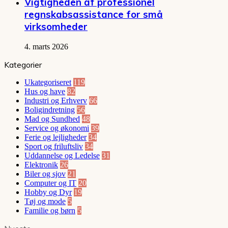
Vigtigheden af professionel
regnskabsassistance for små
virksomheder
4. marts 2026
Kategorier
Ukategoriseret
119
Hus og have
82
Industri og Erhverv
66
Boligindretning
56
Mad og Sundhed
48
Service og økonomi
39
Ferie og lejligheder
34
Sport og friluftsliv
34
Uddannelse og Ledelse
31
Elektronik
26
Biler og sjov
21
Computer og IT
20
Hobby og Dyr
19
Tøj og mode
5
Familie og børn
5