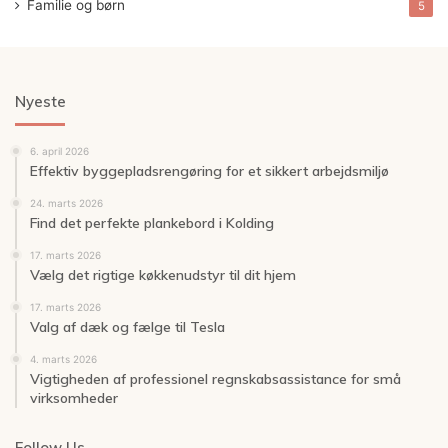
Familie og børn
5
Nyeste
6. april 2026
Effektiv byggepladsrengøring for et sikkert arbejdsmiljø
24. marts 2026
Find det perfekte plankebord i Kolding
17. marts 2026
Vælg det rigtige køkkenudstyr til dit hjem
17. marts 2026
Valg af dæk og fælge til Tesla
4. marts 2026
Vigtigheden af professionel regnskabsassistance for små
virksomheder
Follow Us