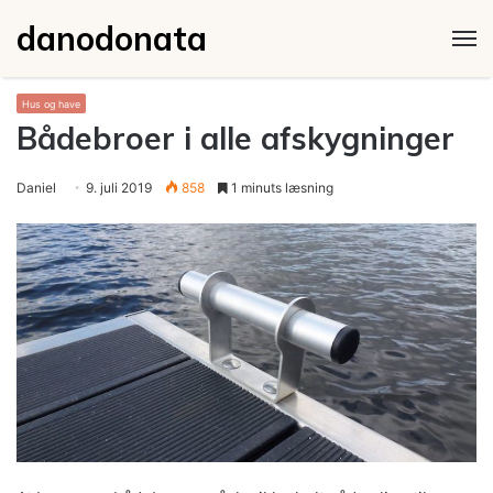
danodonata
M
Hus og have
Bådebroer i alle afskygninger
Daniel
9. juli 2019
858
1 minuts læsning