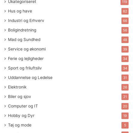
Ukategoriseret
119
Hus og have
82
Industri og Erhverv
66
Boligindretning
56
Mad og Sundhed
48
Service og økonomi
39
Ferie og lejligheder
34
Sport og friluftsliv
34
Uddannelse og Ledelse
31
Elektronik
26
Biler og sjov
21
Computer og IT
20
Hobby og Dyr
19
Tøj og mode
5