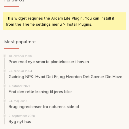
This widget requries the Arqam Lite Plugin, You can install it
from the Theme settings menu > Install Plugins.
Mest populære
13. oktober 2018
Prøv med nye smarte plantekasser i haven
25. februar 2024
Gødning NPK: Hvad Det Er, og Hvordan Det Gavner Din Have
7. oktober 2021
Find den rette løsning til jeres biler
24. maj 2020
Brug ingredienser fra naturens side af
2. september 2020
Byg nyt hus