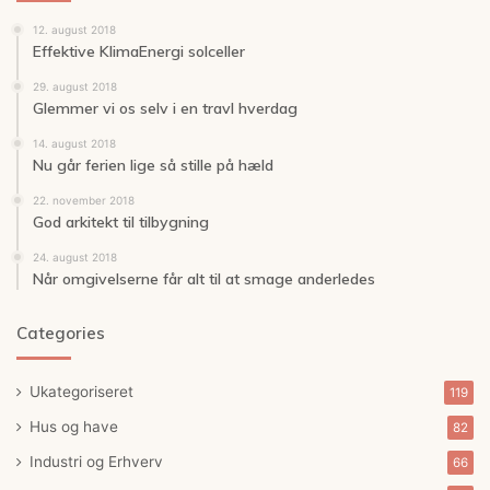
12. august 2018
Effektive KlimaEnergi solceller
29. august 2018
Glemmer vi os selv i en travl hverdag
14. august 2018
Nu går ferien lige så stille på hæld
22. november 2018
God arkitekt til tilbygning
24. august 2018
Når omgivelserne får alt til at smage anderledes
Categories
Ukategoriseret
119
Hus og have
82
Industri og Erhverv
66