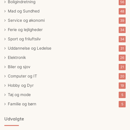
Boligindretning
56
Mad og Sundhed
48
Service og økonomi
39
Ferie og lejligheder
34
Sport og friluftsliv
34
Uddannelse og Ledelse
31
Elektronik
26
Biler og sjov
21
Computer og IT
20
Hobby og Dyr
19
Tøj og mode
5
Familie og børn
5
Udvalgte