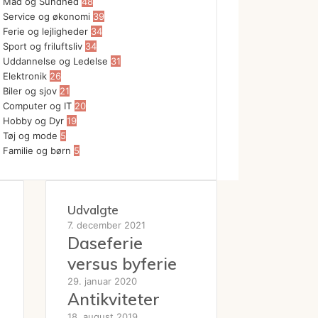
Mad og Sundhed
48
Service og økonomi
39
Ferie og lejligheder
34
Sport og friluftsliv
34
Uddannelse og Ledelse
31
Elektronik
26
Biler og sjov
21
Computer og IT
20
Hobby og Dyr
19
Tøj og mode
5
Familie og børn
5
Udvalgte
7. december 2021
Daseferie
versus byferie
29. januar 2020
Antikviteter
18. august 2019