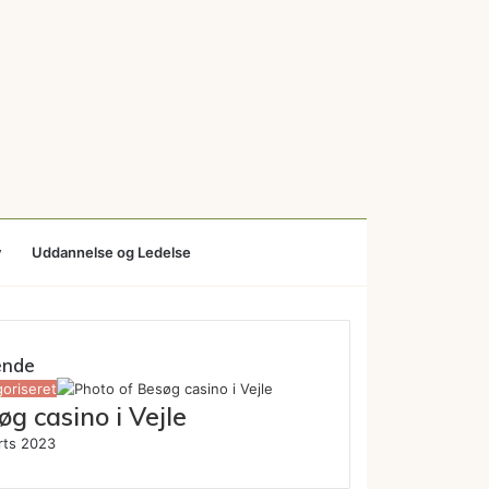
v
Uddannelse og Ledelse
ende
oriseret
øg casino i Vejle
rts 2023