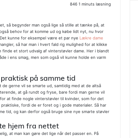
846
1 minuts læsning
jret, så begynder man også lige så stille at tænke på, at
også behov for at komme ud og købe lidt nyt, nu hvor
. Det kunne for eksempel være et par nye
Lækre dame
ngler, så har man i hvert fald rig mulighed for at klikke
 finde et stort udvalg af vinterstøvler dame. Her i blandt
åde i ens smag, men som også vil kunne holde en varm
 praktisk på samme tid
 de gerne vil se smarte ud, samtidig med at de altså
iterende, at gå rundt og fryse, bare fordi man gerne vil
or at finde nogle vinterstøvler til kvinder, som for det
raktiske, fordi de er foret og i gode materialer. Så har
e tid, og kan derfor også bruge sine nye smarte støvler
kte hjem fra nettet
elig, at man kan gøre det lige når det passer en. På