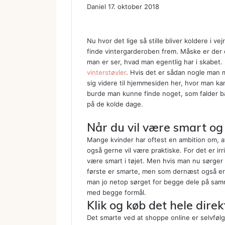
Daniel
17. oktober 2018
Nu hvor det lige så stille bliver koldere i ve
finde vintergarderoben frem. Måske er der 
man er ser, hvad man egentlig har i skabet
vinterstøvler
. Hvis det er sådan nogle man ma
sig videre til hjemmesiden her, hvor man kan
burde man kunne finde noget, som falder b
på de kolde dage.
Når du vil være smart og
Mange kvinder har oftest en ambition om, at
også gerne vil være praktiske. For det er irr
være smart i tøjet. Men hvis man nu sørger f
første er smarte, men som dernæst også er p
man jo netop sørget for begge dele på samm
med begge formål.
Klik og køb det hele dire
Det smarte ved at shoppe online er selvfølg