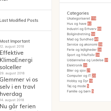
Categories
Ukategoriseret
119
Last Modified Posts
Hus og have
82
Industri og Erhverv
66
Boligindretning
56
Mad og Sundhed
48
Most Important
Service og økonomi
39
12. august 2018
Ferie og lejligheder
34
Effektive
Sport og friluftsliv
34
KlimaEnergi
Uddannelse og Ledelse
31
Elektronik
26
solceller
Biler og sjov
21
29. august 2018
Computer og IT
20
Glemmer vi os
Hobby og Dyr
19
selv i en travl
Tøj og mode
5
Familie og børn
5
hverdag
14. august 2018
Nu går ferien