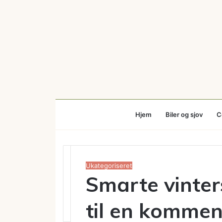
Menu
Hjem
Biler og sjov
C
Ukategoriseret
Smarte vinters
til en kommen