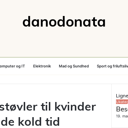
danodonata
omputer og IT
Elektronik
Mad og Sundhed
Sport og friluftsli
Lign
tøvler til kvinder
Close
Ukateg
Bes
19. ma
de kold tid