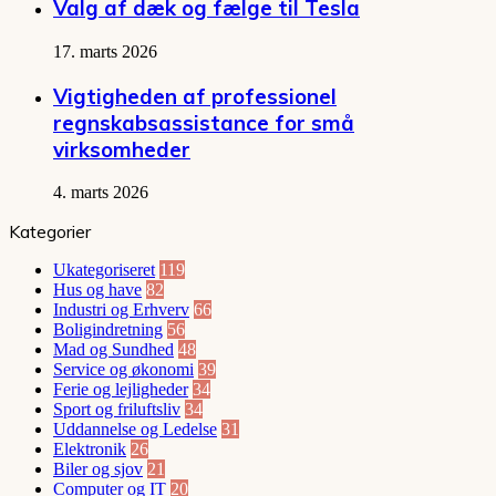
Valg af dæk og fælge til Tesla
17. marts 2026
Vigtigheden af professionel
regnskabsassistance for små
virksomheder
4. marts 2026
Kategorier
Ukategoriseret
119
Hus og have
82
Industri og Erhverv
66
Boligindretning
56
Mad og Sundhed
48
Service og økonomi
39
Ferie og lejligheder
34
Sport og friluftsliv
34
Uddannelse og Ledelse
31
Elektronik
26
Biler og sjov
21
Computer og IT
20