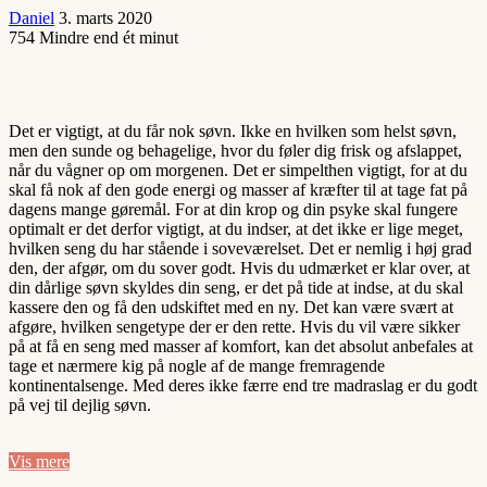
Daniel
3. marts 2020
754
Mindre end ét minut
Det er vigtigt, at du får nok søvn. Ikke en hvilken som helst søvn,
men den sunde og behagelige, hvor du føler dig frisk og afslappet,
når du vågner op om morgenen. Det er simpelthen vigtigt, for at du
skal få nok af den gode energi og masser af kræfter til at tage fat på
dagens mange gøremål. For at din krop og din psyke skal fungere
optimalt er det derfor vigtigt, at du indser, at det ikke er lige meget,
hvilken seng du har stående i soveværelset. Det er nemlig i høj grad
den, der afgør, om du sover godt. Hvis du udmærket er klar over, at
din dårlige søvn skyldes din seng, er det på tide at indse, at du skal
kassere den og få den udskiftet med en ny. Det kan være svært at
afgøre, hvilken sengetype der er den rette. Hvis du vil være sikker
på at få en seng med masser af komfort, kan det absolut anbefales at
tage et nærmere kig på nogle af de mange fremragende
kontinentalsenge. Med deres ikke færre end tre madraslag er du godt
på vej til dejlig søvn.
Vis mere