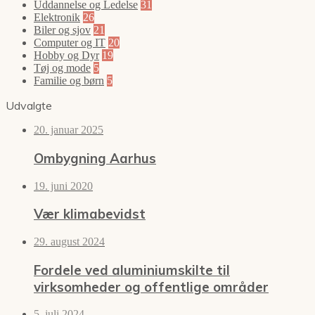
Uddannelse og Ledelse
31
Elektronik
26
Biler og sjov
21
Computer og IT
20
Hobby og Dyr
19
Tøj og mode
5
Familie og børn
5
Udvalgte
20. januar 2025
Ombygning Aarhus
19. juni 2020
Vær klimabevidst
29. august 2024
Fordele ved aluminiumskilte til
virksomheder og offentlige områder
5. juli 2024