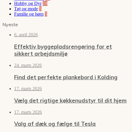
Hobby og Dyr
19
Tøj og mode
5
Familie og børn
5
Nyeste
6. april 2026
Effektiv byggepladsrengøring for et
sikkert arbejdsmiljø
24. marts 2026
Find det perfekte plankebord i Kolding
17. marts 2026
Vælg det rigtige køkkenudstyr til dit hjem
17. marts 2026
Valg af dæk og fælge til Tesla