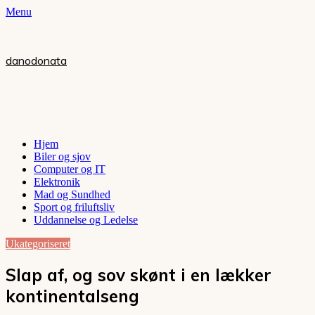
Menu
danodonata
Hjem
Biler og sjov
Computer og IT
Elektronik
Mad og Sundhed
Sport og friluftsliv
Uddannelse og Ledelse
Ukategoriseret
Slap af, og sov skønt i en lækker
kontinentalseng