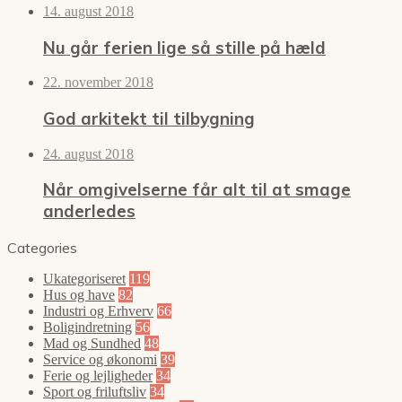
14. august 2018
Nu går ferien lige så stille på hæld
22. november 2018
God arkitekt til tilbygning
24. august 2018
Når omgivelserne får alt til at smage
anderledes
Categories
Ukategoriseret
119
Hus og have
82
Industri og Erhverv
66
Boligindretning
56
Mad og Sundhed
48
Service og økonomi
39
Ferie og lejligheder
34
Sport og friluftsliv
34