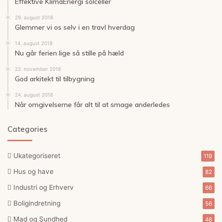
Effektive KlimaEnergi solceller
29. august 2018
Glemmer vi os selv i en travl hverdag
14. august 2018
Nu går ferien lige så stille på hæld
22. november 2018
God arkitekt til tilbygning
24. august 2018
Når omgivelserne får alt til at smage anderledes
Categories
Ukategoriseret
119
Hus og have
82
Industri og Erhverv
66
Boligindretning
56
Mad og Sundhed
48