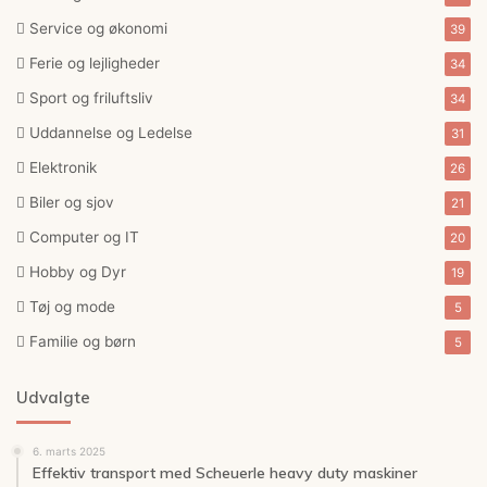
Service og økonomi
39
Ferie og lejligheder
34
Sport og friluftsliv
34
Uddannelse og Ledelse
31
Elektronik
26
Biler og sjov
21
Computer og IT
20
Hobby og Dyr
19
Tøj og mode
5
Familie og børn
5
Udvalgte
6. marts 2025
Effektiv transport med Scheuerle heavy duty maskiner