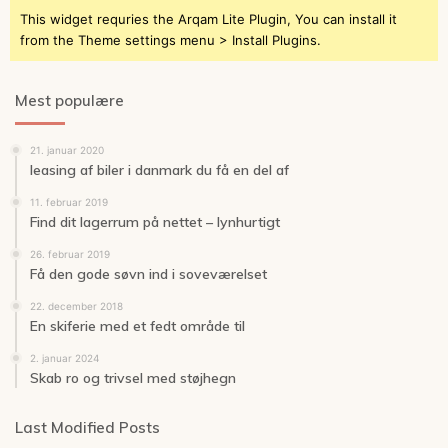
This widget requries the Arqam Lite Plugin, You can install it
from the Theme settings menu > Install Plugins.
Mest populære
21. januar 2020
leasing af biler i danmark du få en del af
11. februar 2019
Find dit lagerrum på nettet – lynhurtigt
26. februar 2019
Få den gode søvn ind i soveværelset
22. december 2018
En skiferie med et fedt område til
2. januar 2024
Skab ro og trivsel med støjhegn
Last Modified Posts