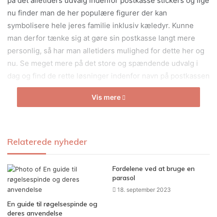
på det alletiders udvalg indenfor postkasse stickers og lige
nu finder man de her populære figurer der kan
symbolisere hele jeres familie inklusiv kæledyr. Kunne
man derfor tænke sig at gøre sin postkasse langt mere
personlig, så har man alletiders mulighed for dette her og
nu. Se meget mere på det store og spændende udvalg i
dag og find de rette løsninger indenfor navn på postkassen
nu.
Vis mere
Et stort udvalg indenfor gode
Relaterede nyheder
navneskilte
Fordelene ved at bruge en
Kunne man tænke sig at se nærmere på det store og
parasol
spændende udvalg indenfor navneskilte og de mange fede
18. september 2023
designs, som man kan finde her indenfor, så er det en god
En guide til røgelsespinde og
ide at tjekke selv samme forhandler ud. Læs meget mere
deres anvendelse