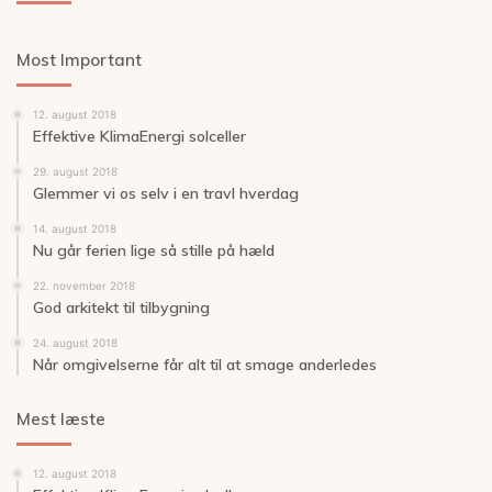
Most Important
12. august 2018
Effektive KlimaEnergi solceller
29. august 2018
Glemmer vi os selv i en travl hverdag
14. august 2018
Nu går ferien lige så stille på hæld
22. november 2018
God arkitekt til tilbygning
24. august 2018
Når omgivelserne får alt til at smage anderledes
Mest læste
12. august 2018