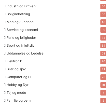
Industri og Erhverv
66
Boligindretning
56
Mad og Sundhed
48
Service og økonomi
39
Ferie og lejligheder
34
Sport og friluftsliv
34
Uddannelse og Ledelse
31
Elektronik
26
Biler og sjov
21
Computer og IT
20
Hobby og Dyr
19
Tøj og mode
5
Familie og børn
5