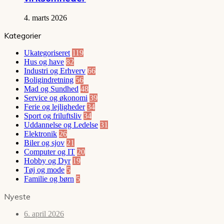
4. marts 2026
Kategorier
Ukategoriseret
119
Hus og have
82
Industri og Erhverv
66
Boligindretning
56
Mad og Sundhed
48
Service og økonomi
39
Ferie og lejligheder
34
Sport og friluftsliv
34
Uddannelse og Ledelse
31
Elektronik
26
Biler og sjov
21
Computer og IT
20
Hobby og Dyr
19
Tøj og mode
5
Familie og børn
5
Nyeste
6. april 2026