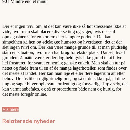
901
Mindre end ét minut
Der er ingen tvivl om, at det kan være ikke så lidt stressende ikke at
vide, hvor man skal placere diverse ting og sager, hvis de skal
opmagasineres for en kortere eller længere periode. Det kan
simpelthen gå hen og ødelægge humøret og hverdagen, det er der
slet ingen tvivl om. Der kan være mange grunde til, at man pludselig
står i en situation, hvor man har brug for ekstra plads. Uanset, hvad
grunden så måtte være, er der dog heldigvis ikke grund til at blive
hel frustreret, for svaret er nemlig ganske enkelt. Man skal en tur på
nettet og finde frem til en af de mange lagerhoteller, som findes over
det meste af landet. Her kan man leje et eller flere lagerrum alt efter
behov. De fås til en rigtig rimelig pris, og så er du sikker på, at dine
ting og sager bliver opbevaret ordentligt og forsvarligt. Prøv selv, det
kan varmt anbefales, og så er proceduren både nem og hurtig, for
det meste foregår online.
Vis mere
Relaterede nyheder