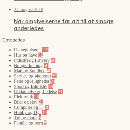
24. august 2018
Når omgivelserne får alt til at smage
anderledes
Categories
Ukategoriseret
119
Hus og have
82
Industri og Erhverv
66
Boligindretning
56
Mad og Sundhed
48
Service og økonomi
39
Ferie og lejligheder
34
Sport og friluftsliv
34
Uddannelse og Ledelse
31
Elektronik
26
Biler og sjov
21
Computer og IT
20
Hobby og Dyr
19
Tøj og mode
5
Familie og børn
5