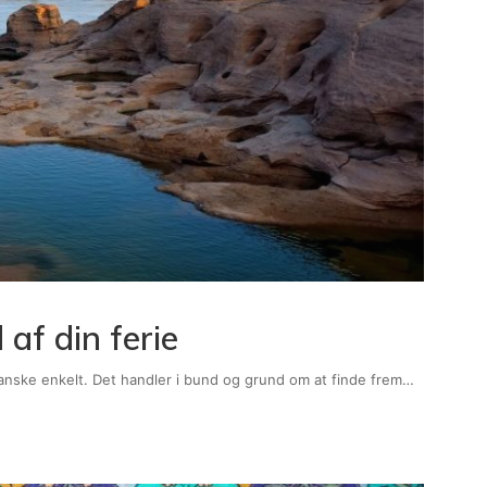
af din ferie
anske enkelt. Det handler i bund og grund om at finde frem…