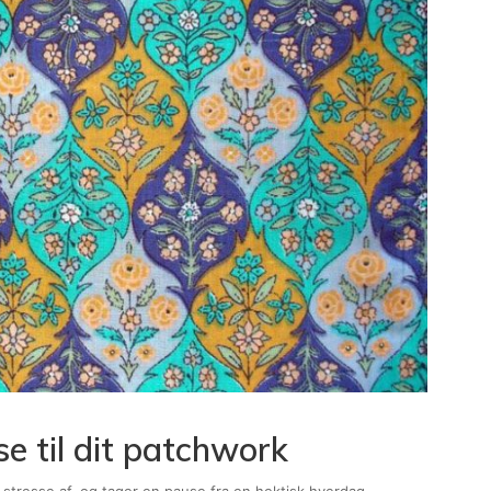
e til dit patchwork
 stresse af, og tager en pause fra en hektisk hverdag.…