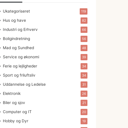
Ukategoriseret
119
Hus og have
82
Industri og Erhverv
66
Boligindretning
56
Mad og Sundhed
48
Service og økonomi
39
Ferie og lejligheder
34
Sport og friluftsliv
34
Uddannelse og Ledelse
31
Elektronik
26
Biler og sjov
21
Computer og IT
20
Hobby og Dyr
19