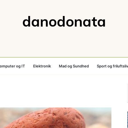
danodonata
omputer og IT
Elektronik
Mad og Sundhed
Sport og friluftsli