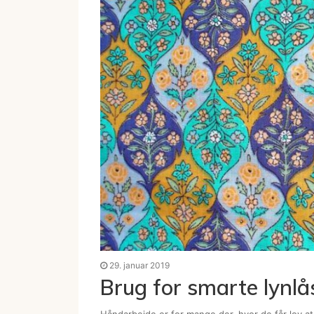
29. januar 2019
Brug for smarte lynlås
Håndarbejde er for mange der, hvor de får lov at