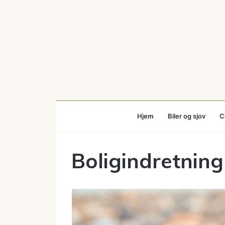
Hjem
Biler og sjov
C
Boligindretning