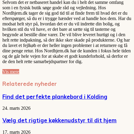
Selvom det er netbaseret handel kan du i helt det samme omfang
som i en fysisk butik søge gode råd og vejledning. Hos
Nordhjem.dk tager de sig god tid til at finde frem til hvad det er du
efterspørger, så du er i trygge hænder ved at handle hos dem. Har du
modsat helt styr på, hvordan det er du vil indrette din bolig, og
hvilken stil du vil have, er det bare at sætte sig til tasterne og
begynde at bestille dine varer. De vil blive leveret hurtigt og i den
helt rette indpakning, så der ikke sker skade på produkterne. Og har
du lavet et fejlkøb er der heller ingen problemer i at returnere og få
dine penge retur. Hos Nordhjem.dk har de kunden i fokus hele tiden
og de går hele vejen for at skabe et godt kundeforhold, så derfor er
de den helt rette samarbejdspartner for dig.
Vis mere
Relaterede nyheder
Find det perfekte plankebord i Kolding
24. marts 2026
Vælg det rigtige køkkenudstyr til dit hjem
17. marts 2026