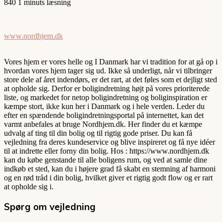
840
1 minuts læsning
www.nordhjem.dk
Vores hjem er vores helle og I Danmark har vi tradition for at gå op i
hvordan vores hjem tager sig ud. Ikke så underligt, når vi tilbringer
store dele af året indendørs, er det rart, at det føles som et dejligt sted
at opholde sig. Derfor er boligindretning højt på vores prioriterede
liste, og markedet for netop boligindretning og boliginspiration er
kæmpe stort, ikke kun her i Danmark og i hele verden. Leder du
efter en spændende boligindretningsportal på internettet, kan det
varmt anbefales at bruge Nordhjem.dk. Her finder du et kæmpe
udvalg af ting til din bolig og til rigtig gode priser. Du kan få
vejledning fra deres kundeservice og blive inspireret og få nye idéer
til at indrette eller forny din bolig. Hos : https://www.nordhjem.dk
kan du købe genstande til alle boligens rum, og ved at samle dine
indkøb et sted, kan du i højere grad få skabt en stemning af harmoni
og en rød tråd i din bolig, hvilket giver et rigtig godt flow og er rart
at opholde sig i.
Spørg om vejledning