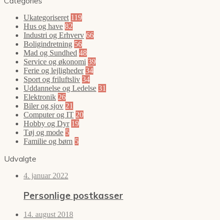
Categories
Ukategoriseret
119
Hus og have
82
Industri og Erhverv
66
Boligindretning
56
Mad og Sundhed
48
Service og økonomi
39
Ferie og lejligheder
34
Sport og friluftsliv
34
Uddannelse og Ledelse
31
Elektronik
26
Biler og sjov
21
Computer og IT
20
Hobby og Dyr
19
Tøj og mode
5
Familie og børn
5
Udvalgte
4. januar 2022
Personlige postkasser
14. august 2018