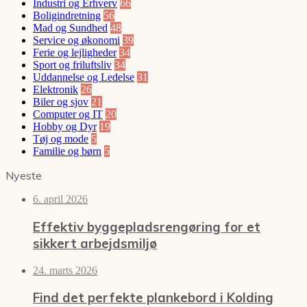
Industri og Erhverv
66
Boligindretning
56
Mad og Sundhed
48
Service og økonomi
39
Ferie og lejligheder
34
Sport og friluftsliv
34
Uddannelse og Ledelse
31
Elektronik
26
Biler og sjov
21
Computer og IT
20
Hobby og Dyr
19
Tøj og mode
5
Familie og børn
5
Nyeste
6. april 2026
Effektiv byggepladsrengøring for et
sikkert arbejdsmiljø
24. marts 2026
Find det perfekte plankebord i Kolding