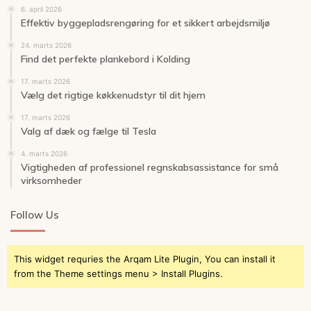
6. april 2026
Effektiv byggepladsrengøring for et sikkert arbejdsmiljø
24. marts 2026
Find det perfekte plankebord i Kolding
17. marts 2026
Vælg det rigtige køkkenudstyr til dit hjem
17. marts 2026
Valg af dæk og fælge til Tesla
4. marts 2026
Vigtigheden af professionel regnskabsassistance for små
virksomheder
Follow Us
This widget requries the Arqam Lite Plugin, You can install it
from the Theme settings menu > Install Plugins.