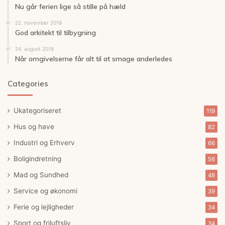
Nu går ferien lige så stille på hæld
22. november 2018
God arkitekt til tilbygning
24. august 2018
Når omgivelserne får alt til at smage anderledes
Categories
Ukategoriseret
119
Hus og have
82
Industri og Erhverv
66
Boligindretning
56
Mad og Sundhed
48
Service og økonomi
39
Ferie og lejligheder
34
Sport og friluftsliv
34