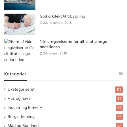
God arkitekt til tilbygning
22. november 2018
Når omgivelserne får alt til at smage
anderledes
24. august 2018
Kategorier
Ukategoriseret
119
Hus og have
82
Industri og Erhverv
66
Boligindretning
56
Mad og Sundhed
48