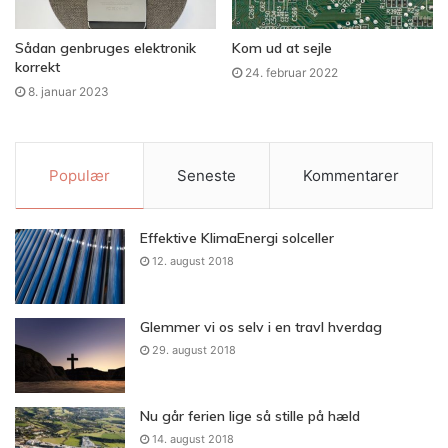
andre kilder som f.eks. trafik på webstedet, sensordata
eller endda satellitbilleder.
Sådan genbruges elektronik
Kom ud at sejle
korrekt
24. februar 2022
Værdien af data ligger i deres evne til at hjælpe
8. januar 2023
virksomheder med at træffe informerede beslutninger. Jo
flere data en virksomhed har, jo større er sandsynligheden
for, at den kan træffe de rigtige beslutninger for sin
Populær
Seneste
Kommentarer
virksomhed. Det er derfor, at store virksomheder altid
leder efter måder at skaffe flere data på, og derfor er data
Effektive KlimaEnergi solceller
så hotte varer i forretningsverdenen i dag.
12. august 2018
Glemmer vi os selv i en travl hverdag
29. august 2018
Nu går ferien lige så stille på hæld
14. august 2018