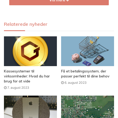
Relaterede nyheder
Kassesystemer til
Få et betalingssystem, der
virksomheder: Hvad du har
passer perfekt til dine behov
brug for at vide
6. august 2023
7. august 2023
Data kommer fra en række forskellige kilder. De mest
almindelige kilder er undersøgelser, kundekøbshistorier
og indlæg på sociale medier. Data kan dog også komme fra