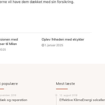
erne vil have dem dækket med sin forsikring.
ssionen med
Oplev friheden med elcykler
ser til Milan
1. januar 2025
 2025
t populære
Mest læste
november 2018
12. august 2018
ldæk og reparation
Effektive KlimaEnergi solceller