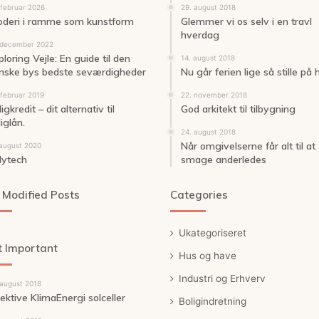
 februar 2026
29. august 2018
oderi i ramme som kunstform
Glemmer vi os selv i en travl
hverdag
 december 2022
loring Vejle: En guide til den
14. august 2018
nske bys bedste seværdigheder
Nu går ferien lige så stille på
 februar 2019
22. november 2018
igkredit – dit alternativ til
God arkitekt til tilbygning
iglån.
24. august 2018
Når omgivelserne får alt til at
 august 2020
lytech
smage anderledes
 Modified Posts
Categories
Ukategoriseret
 Important
Hus og have
Industri og Erhverv
 august 2018
fektive KlimaEnergi solceller
Boligindretning