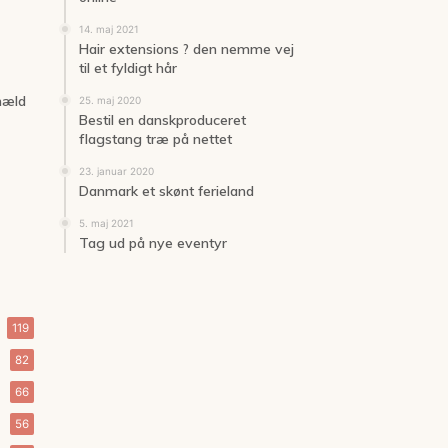
14. maj 2021
Hair extensions ? den nemme vej
til et fyldigt hår
 hæld
25. maj 2020
Bestil en danskproduceret
flagstang træ på nettet
23. januar 2020
Danmark et skønt ferieland
5. maj 2021
Tag ud på nye eventyr
119
82
66
56