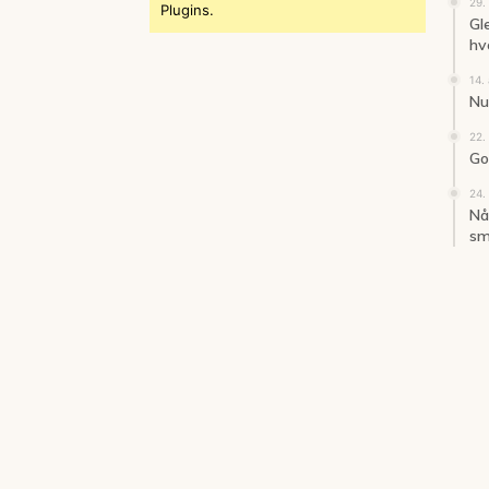
29.
Plugins.
Gl
hv
14.
Nu 
22.
God
24.
Når
sm