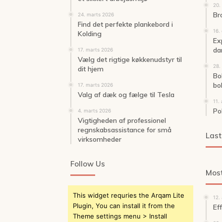
20.
Br
24. marts 2026
Find det perfekte plankebord i
16.
Kolding
Exp
da
17. marts 2026
Vælg det rigtige køkkenudstyr til
28.
dit hjem
Bol
bol
17. marts 2026
Valg af dæk og fælge til Tesla
11.
Po
4. marts 2026
Vigtigheden af professionel
regnskabsassistance for små
Last
virksomheder
Follow Us
Most
This widget requries the Arqam Lite
12.
Plugin, You can install it from the
Ef
Theme settings menu > Install