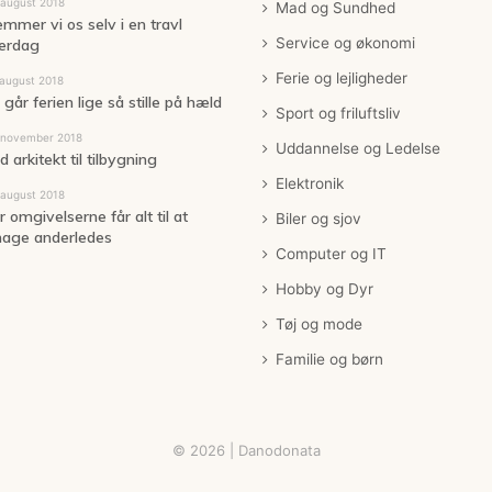
 august 2018
Mad og Sundhed
emmer vi os selv i en travl
Service og økonomi
erdag
Ferie og lejligheder
 august 2018
går ferien lige så stille på hæld
Sport og friluftsliv
 november 2018
Uddannelse og Ledelse
 arkitekt til tilbygning
Elektronik
 august 2018
 omgivelserne får alt til at
Biler og sjov
age anderledes
Computer og IT
Hobby og Dyr
Tøj og mode
Familie og børn
© 2026 | Danodonata