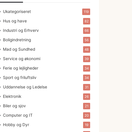
Ukategoriseret
119
Hus og have
82
Industri og Erhverv
66
Boligindretning
56
Mad og Sundhed
48
Service og økonomi
39
Ferie og lejligheder
34
Sport og friluftsliv
34
Uddannelse og Ledelse
31
Elektronik
26
Biler og sjov
21
Computer og IT
20
Hobby og Dyr
19