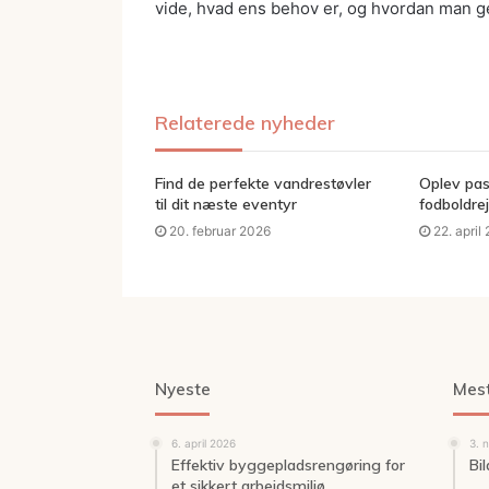
vide, hvad ens behov er, og hvordan man g
Relaterede nyheder
Find de perfekte vandrestøvler
Oplev pa
til dit næste eventyr
fodboldrej
20. februar 2026
22. april
Nyeste
Mes
6. april 2026
3. 
Effektiv byggepladsrengøring for
Bi
et sikkert arbejdsmiljø