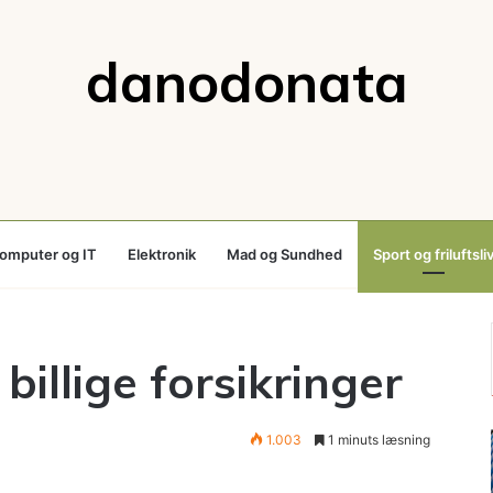
danodonata
omputer og IT
Elektronik
Mad og Sundhed
Sport og friluftsli
billige forsikringer
1.003
1 minuts læsning