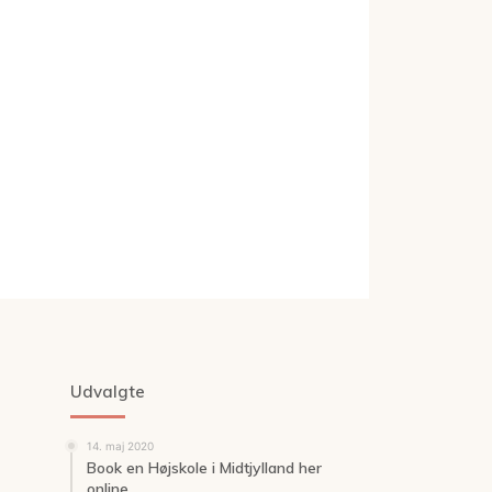
Udvalgte
14. maj 2020
Book en Højskole i Midtjylland her
online