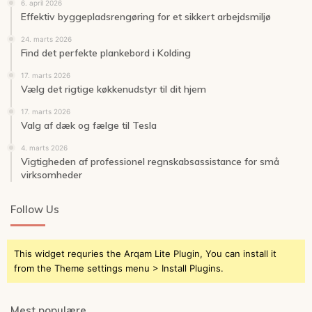
6. april 2026
Effektiv byggepladsrengøring for et sikkert arbejdsmiljø
24. marts 2026
Find det perfekte plankebord i Kolding
17. marts 2026
Vælg det rigtige køkkenudstyr til dit hjem
17. marts 2026
Valg af dæk og fælge til Tesla
4. marts 2026
Vigtigheden af professionel regnskabsassistance for små
virksomheder
Follow Us
This widget requries the Arqam Lite Plugin, You can install it
from the Theme settings menu > Install Plugins.
Mest populære