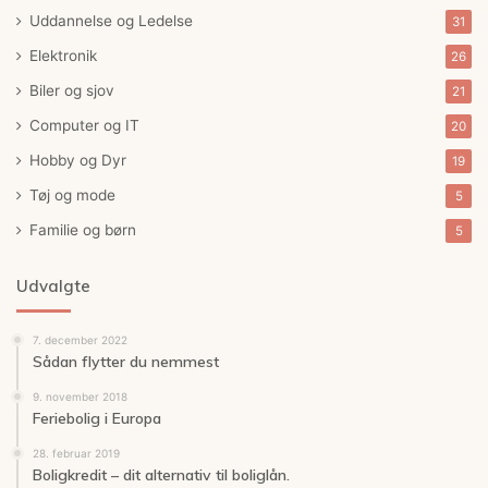
Uddannelse og Ledelse
31
Elektronik
26
Biler og sjov
21
Computer og IT
20
Hobby og Dyr
19
Tøj og mode
5
Familie og børn
5
Udvalgte
7. december 2022
Sådan flytter du nemmest
9. november 2018
Feriebolig i Europa
28. februar 2019
Boligkredit – dit alternativ til boliglån.