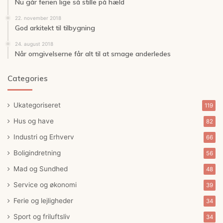
Nu går ferien lige så stille på hæld
22. november 2018
God arkitekt til tilbygning
24. august 2018
Når omgivelserne får alt til at smage anderledes
Categories
Ukategoriseret
119
Hus og have
82
Industri og Erhverv
66
Boligindretning
56
Mad og Sundhed
48
Service og økonomi
39
Ferie og lejligheder
34
Sport og friluftsliv
34