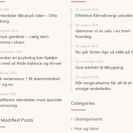
uli 2021
12. august 2018
ntastiske tilbud på cider – Otto
Effektive KlimaEnergi solceller
borg
29. august 2018
Glemmer vi os selv i en travl
 februar 2019
 nye gardiner – vælg dem
hverdag
emme i stuen
14. august 2018
Nu går ferien lige så stille på
 november 2024
ordan en psykolog kan hjælpe
22. november 2018
g med at finde balance og trivsel
God arkitekt til tilbygning
 januar 2020
24. august 2018
ir extensions ? få drømmehåret
Når omgivelserne får alt til at
r og nu
smage anderledes
august 2022
rafferets advokater med speciale
Categories
momssvig
Ukategoriseret
 Modified Posts
Hus og have