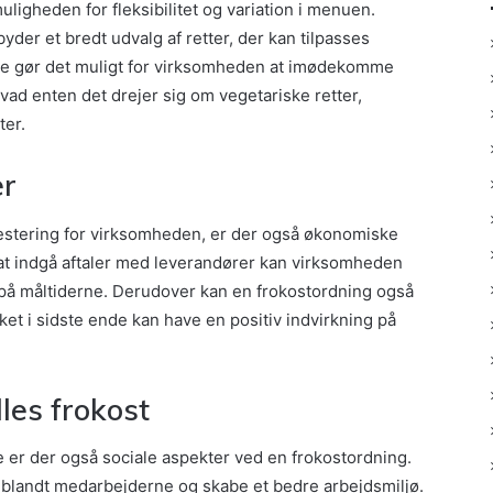
ligheden for fleksibilitet og variation i menuen.
yder et bredt udvalg af retter, der kan tilpasses
te gør det muligt for virksomheden at imødekomme
vad enten det drejer sig om vegetariske retter,
ter.
er
estering for virksomheden, er der også økonomiske
 at indgå aftaler med leverandører kan virksomheden
r på måltiderne. Derudover kan en frokostordning også
lket i sidste ende kan have en positiv indvirkning på
les frokost
 er der også sociale aspekter ved en frokostordning.
blandt medarbejderne og skabe et bedre arbejdsmiljø.