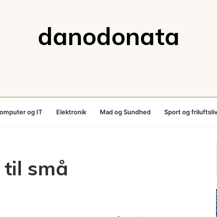
danodonata
omputer og IT
Elektronik
Mad og Sundhed
Sport og friluftsli
til små