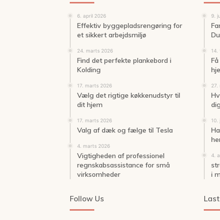
6. april 2026
9. j
Effektiv byggepladsrengøring for
Fa
et sikkert arbejdsmiljø
Du
24. marts 2026
14.
Find det perfekte plankebord i
Få
Kolding
hj
17. marts 2026
27.
Vælg det rigtige køkkenudstyr til
Hv
dit hjem
di
17. marts 2026
10.
Valg af dæk og fælge til Tesla
Ha
he
4. marts 2026
Vigtigheden af professionel
4. 
regnskabsassistance for små
st
virksomheder
i 
Follow Us
Last