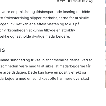
212
1 minuts læsning
n være en praktisk og tidsbesparende løsning for både
st frokostordning slipper medarbejderne for at skulle
dagen, hvilket kan øge effektiviteten og fokus på
or virksomheden at kunne tilbyde en attraktiv
trække og fastholde dygtige medarbejdere.
us
fremme sundhed og trivsel blandt medarbejderne. Ved at
ksomheden være med til at sikre, at medarbejderne får
re arbejdsdagen. Dette kan have en positiv effekt på
edarbejdere med en sund kost ofte har mere overskud