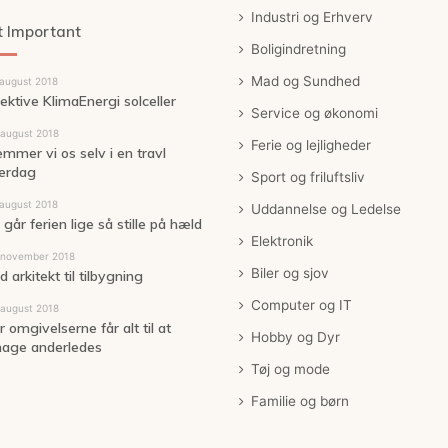
Industri og Erhverv
 Important
Boligindretning
Mad og Sundhed
 august 2018
fektive KlimaEnergi solceller
Service og økonomi
 august 2018
Ferie og lejligheder
emmer vi os selv i en travl
erdag
Sport og friluftsliv
 august 2018
Uddannelse og Ledelse
går ferien lige så stille på hæld
Elektronik
 november 2018
Biler og sjov
 arkitekt til tilbygning
Computer og IT
 august 2018
 omgivelserne får alt til at
Hobby og Dyr
age anderledes
Tøj og mode
Familie og børn