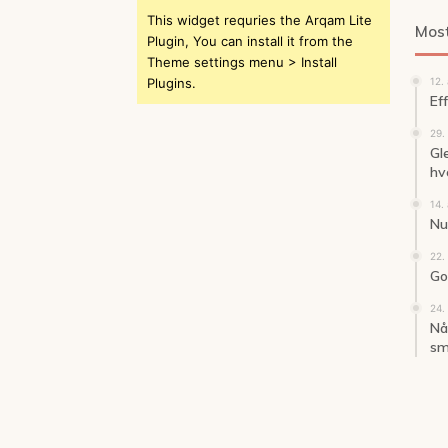
This widget requries the Arqam Lite
Most
Plugin, You can install it from the
Theme settings menu > Install
Plugins.
12.
Ef
29.
Gl
hv
14.
Nu 
22.
God
24.
Når
sm