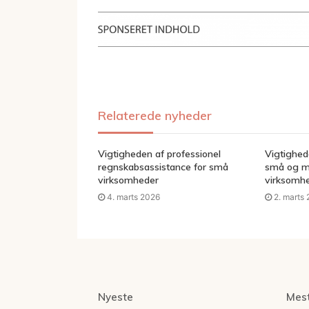
Relaterede nyheder
Vigtigheden af professionel
Vigtighed
regnskabsassistance for små
små og m
virksomheder
virksomh
4. marts 2026
2. marts
Nyeste
Mes