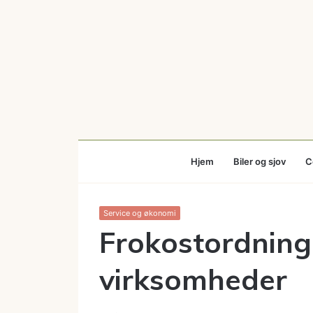
Hjem
Biler og sjov
C
Service og økonomi
Frokostordning 
virksomheder