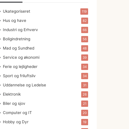
Ukategoriseret
119
Hus og have
82
Industri og Erhverv
66
Boligindretning
56
Mad og Sundhed
48
Service og økonomi
39
Ferie og lejligheder
34
Sport og friluftsliv
34
Uddannelse og Ledelse
31
Elektronik
26
Biler og sjov
21
Computer og IT
20
Hobby og Dyr
19