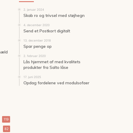
2. januar 2024
Skab ro og trivsel med støjhegn
4. december 2020
Send et Postkort digitalt
13. december 2018
Spar penge op
 hæld
2. februar 2020
Lås hjemmet af med kvalitets
produkter fra Salto låse
17. juni 2025
Opdag fordelene ved modulsofaer
119
82