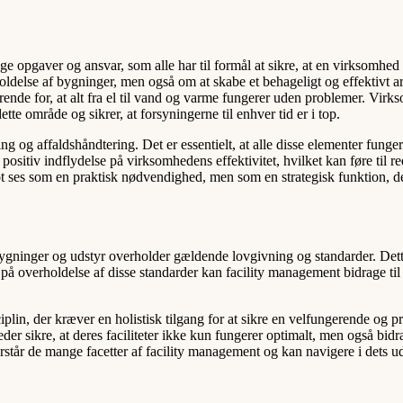
e opgaver og ansvar, som alle har til formål at sikre, at en virksomhed 
ldelse af bygninger, men også om at skabe et behageligt og effektivt a
ørende for, at alt fra el til vand og varme fungerer uden problemer. Vir
ette område og sikrer, at forsyningerne til enhver tid er i top.
 og affaldshåndtering. Det er essentielt, at alle disse elementer fungere
positiv indflydelse på virksomhedens effektivitet, hvilket kan føre til
lot ses som en praktisk nødvendighed, men som en strategisk funktion, d
bygninger og udstyr overholder gældende lovgivning og standarder. Dette
 på overholdelse af disse standarder kan facility management bidrage til
plin, der kræver en holistisk tilgang for at sikre en velfungerende og p
 sikre, at deres faciliteter ikke kun fungerer optimalt, men også bidra
forstår de mange facetter af facility management og kan navigere i dets u