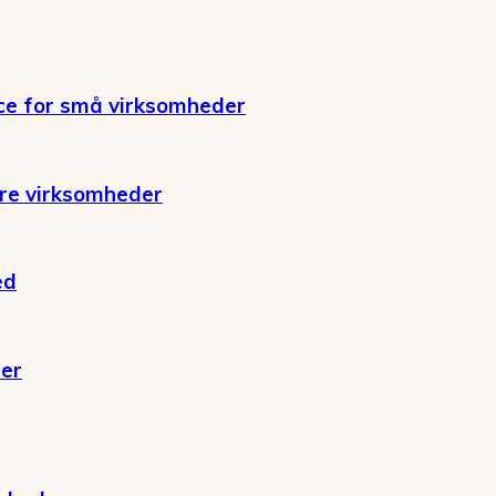
ce for små virksomheder
ore virksomheder
ed
der