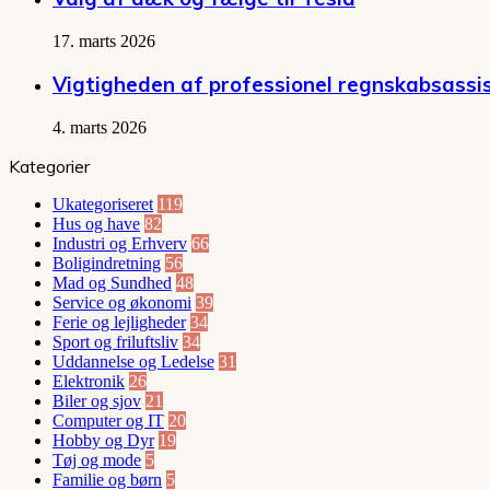
17. marts 2026
Vigtigheden af professionel regnskabsassi
4. marts 2026
Kategorier
Ukategoriseret
119
Hus og have
82
Industri og Erhverv
66
Boligindretning
56
Mad og Sundhed
48
Service og økonomi
39
Ferie og lejligheder
34
Sport og friluftsliv
34
Uddannelse og Ledelse
31
Elektronik
26
Biler og sjov
21
Computer og IT
20
Hobby og Dyr
19
Tøj og mode
5
Familie og børn
5