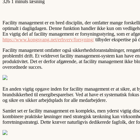
326
1 minuts læsning
Facility management er en bred disciplin, der omfatter mange forskellig
optimalt i dagligdagen. Denne funktion handler ikke kun om vedligeho
En vigtig del af facility management er forsyningsstyring, som er afg
https://www.kongsvang.net/erhverv/forsyning/
tilbyder ekspertise på d
Facility management omfatter også sikkerhedsforanstaltninger, rengøring
problemfri drift. Et veldrevet facility management-system kan have en 
produktivitet. Det er derfor afgørende, at facility management ikke b
overordnede succes.
En anden vigtig opgave inden for facility management er at sikre, at 
brandsikkerhed til energibesparelser. Ved at have et systematisk fokus
og sikre en sikker arbejdsplads for alle medarbejdere.
Samlet set er facility management en kompleks, men yderst vigtig disci
kombinere praktiske løsninger med strategisk tænkning kan virksomheder
forretningsstrategi. Dette kræver naturligvis dedikerede fagfolk, der 