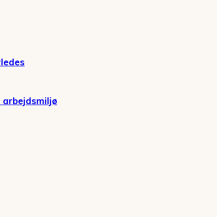
rledes
 arbejdsmiljø