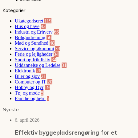
Kategorier
Ukategoriseret
119
Hus og have
82
Industri og Erhverv
66
Boligindretning
56
Mad og Sundhed
48
Service og økonomi
39
Ferie og lejligheder
34
Sport og friluftsliv
34
Uddannelse og Ledelse
31
Elektronik
26
Biler og sjov
21
Computer og IT
20
Hobby og Dyr
19
Tøj og mode
5
Familie og børn
5
Nyeste
6. april 2026
Effektiv byggepladsrengøring for et