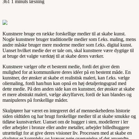
361
1 minuts læsning
Kunstnere bruge en række forskellige medier til at skabe kunst.
Nogle kunstnere bruger traditionelle medier som f.eks. maling, mens
andre måske bruger mere moderne medier som f.eks. digital kunst.
Uanset hvilket medie der er tale om, skal kunstnere være dygtige til
at bruge det valgte værktøj til at skabe deres værker.
Kunstnere vælger ofte et bestemt medie, fordi det giver dem
mulighed for at kommunikere deres idéer på en bestemt måde. En
kunstner, der ønsker at skabe et realistisk maleri, kan f.eks. vælge
oliemaling, fordi han/hun kan opnå en høj detaljeringsgrad med
dette medie. På den anden side kan en kunstner, der ønsker at skabe
et mere abstrakt maleri, vælge akrylfarver, fordi de kan blandes og
manipuleres på forskellige måder.
Skulptører har været en integreret del af menneskehedens historie
siden oldtiden og har brugt forskellige medier til at skabe smukke og
tidløse kunstværker. Uanset om de hugger i sten, modellerer i ler
eller arbejder i bronze eller andre metaller, arbejder billedhuggere
utrætteligt for at give deres visioner liv. Processen med at skabe en
skulptur er kompleks og kræver nøje overvejelse af det anvendte