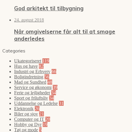
God arkitekt til tilbygning
24. august 2018
Når omgivelserne får alt til at smage
anderledes
Categories
Ukategoriseret
119
Hus og have
82
Industri og Erhverv
66
Boligindretning
56
Mad og Sundhed
48
Service og økonomi
39
Ferie og lejligheder
34
Sport og friluftsliv
34
Uddannelse og Ledelse
31
Elektronik
26
Biler og sjov
21
Computer og IT
20
Hobby og Dyr
19
Tøj og mode
5