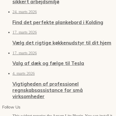
sikkert arbejdsmiljø
24. marts 2026
Find det perfekte plankebord i Kolding
17. marts 2026
Vælg det rigtige køkkenudstyr til dit hjem
17. marts 2026
Valg af dæk og fælge til Tesla
4. marts 2026
Vigtigheden af professionel
regnskabsassistance for små
virksomheder
Follow Us
This widget requries the Arqam Lite Plugin, You can install it